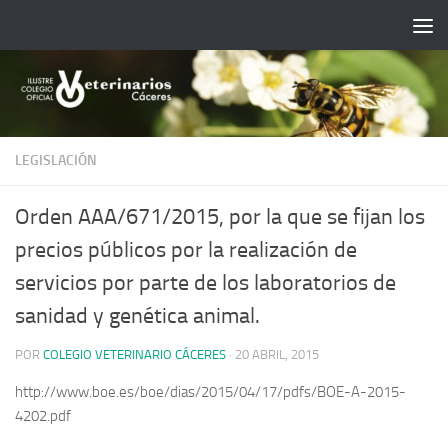
Saltar al contenido
LEGISLACIÓN
Orden AAA/671/2015, por la que se fijan los
precios públicos por la realización de
servicios por parte de los laboratorios de
sanidad y genética animal.
POR
COLEGIO VETERINARIO CÁCERES
·
20 ABRIL, 2015
http://www.boe.es/boe/dias/2015/04/17/pdfs/BOE-A-2015-
4202.pdf