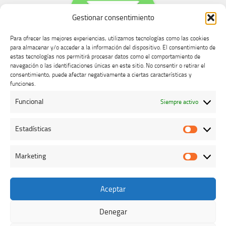
Gestionar consentimiento
Para ofrecer las mejores experiencias, utilizamos tecnologías como las cookies
para almacenar y/o acceder a la información del dispositivo. El consentimiento de
estas tecnologías nos permitirá procesar datos como el comportamiento de
navegación o las identificaciones únicas en este sitio. No consentir o retirar el
consentimiento, puede afectar negativamente a ciertas características y
Buzón de dudas, quejas y sugerencias
funciones.
Funcional
Siempre activo
AVISO LEGAL Y PRIVACIDAD
Estadísticas
Estadíst
Marketing
Marketi
Aceptar
Colegio Oficial de Veterinarios de Cáceres © 2026. Todos los
derechos reservados.
Denegar
Funciona con
- Diseñado con el
Tema Hueman