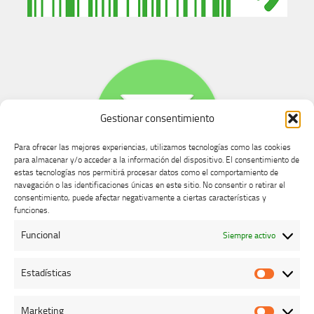
Gestionar consentimiento
Para ofrecer las mejores experiencias, utilizamos tecnologías como las cookies
para almacenar y/o acceder a la información del dispositivo. El consentimiento de
estas tecnologías nos permitirá procesar datos como el comportamiento de
navegación o las identificaciones únicas en este sitio. No consentir o retirar el
consentimiento, puede afectar negativamente a ciertas características y
Buzón de dudas, quejas y sugerencias
funciones.
Funcional
Siempre activo
AVISO LEGAL Y PRIVACIDAD
Estadísticas
Estadíst
Marketing