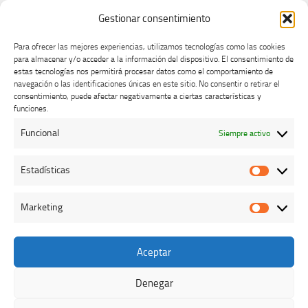
Gestionar consentimiento
Para ofrecer las mejores experiencias, utilizamos tecnologías como las cookies
para almacenar y/o acceder a la información del dispositivo. El consentimiento de
estas tecnologías nos permitirá procesar datos como el comportamiento de
navegación o las identificaciones únicas en este sitio. No consentir o retirar el
consentimiento, puede afectar negativamente a ciertas características y
Buzón de dudas, quejas y sugerencias
funciones.
Funcional
Siempre activo
AVISO LEGAL Y PRIVACIDAD
Estadísticas
Estadíst
Marketing
Marketi
Aceptar
Colegio Oficial de Veterinarios de Cáceres © 2026. Todos los
derechos reservados.
Denegar
Funciona con
- Diseñado con el
Tema Hueman