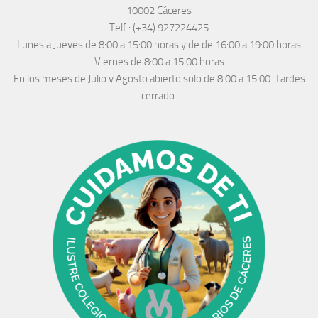
10002 Cáceres
Telf :
(+34) 927224425
Lunes a Jueves
de 8:00 a 15:00 horas y de
de 16:00 a 19:00 horas
Viernes de 8:00 a 15:00 horas
En los meses de Julio y Agosto abierto solo de 8:00 a 15:00. Tardes
cerrado.