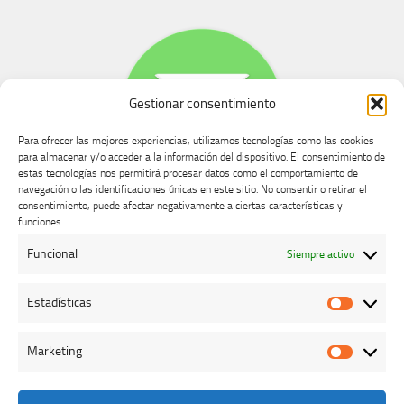
Gestionar consentimiento
Para ofrecer las mejores experiencias, utilizamos tecnologías como las cookies
para almacenar y/o acceder a la información del dispositivo. El consentimiento de
estas tecnologías nos permitirá procesar datos como el comportamiento de
navegación o las identificaciones únicas en este sitio. No consentir o retirar el
consentimiento, puede afectar negativamente a ciertas características y
Buzón de dudas, quejas y sugerencias
funciones.
Funcional
Siempre activo
AVISO LEGAL Y PRIVACIDAD
Estadísticas
Estadíst
Marketing
Marketi