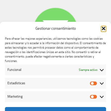
Gestionar consentimiento
Para ofrecer las mejores experiencias, utilizamos tecnologías como las cookies
para almacenar y/o acceder a la información del dispositivo. El consentimiento de
estas tecnologías nos permitirá procesar datos como el comportamiento de
navegación o las identificaciones únicas en este sitio. No consentir o retirar el
consentimiento, puede afectar negativamente a ciertas características y
Buzón de dudas, quejas y sugerencias
funciones.
Funcional
Siempre activo
AVISO LEGAL Y PRIVACIDAD
Estadísticas
Estadíst
Marketing
Marketi