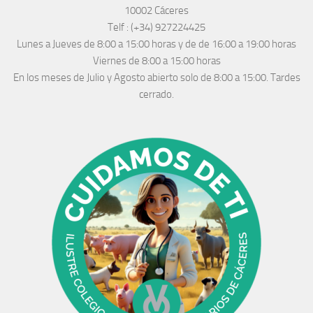
10002 Cáceres
Telf :
(+34) 927224425
Lunes a Jueves
de 8:00 a 15:00 horas y de
de 16:00 a 19:00 horas
Viernes de 8:00 a 15:00 horas
En los meses de Julio y Agosto abierto solo de 8:00 a 15:00. Tardes
cerrado.