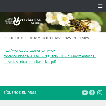
Saltar al contenido
REGULACION DEL MOVIMIENTO DE MASCOTAS EN EUROPA
http://www.vetercaceres.com/wp-
content/uploads/2013/03/Regulaci%C3%B3n-Movimientosde-
mascotas-intracomunitariosk-1.pdf
SÍGUENOS EN RRSS