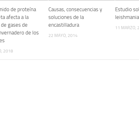
nido de proteína
Causas, consecuencias y
Estudio so
eta afecta a la
soluciones de la
leishmania
 de gases de
encastilladura
11 MARZO, 
invernadero de los
22 MAYO, 2014
es
, 2018