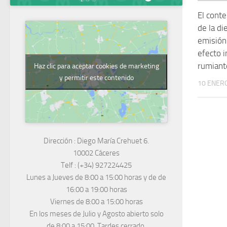
El conte
de la di
emisión
efecto 
rumiant
Haz clic para aceptar cookies de marketing
y permitir este contenido
10 ENERO
Dirección :
Diego María Crehuet 6.
10002 Cáceres
Telf :
(+34) 927224425
Lunes a Jueves
de 8:00 a 15:00 horas y de
de
16:00 a 19:00 horas
Viernes de 8:00 a 15:00 horas
En los meses de Julio y Agosto abierto solo
de 8:00 a 15:00. Tardes cerrado.