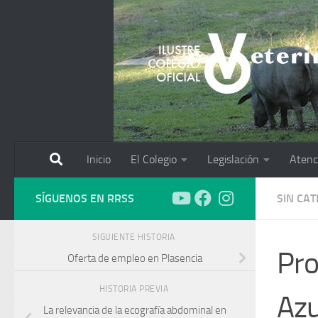
Saltar al contenido
Inicio
El Colegio
Legislación
Atenc
SÍGUENOS EN RRSS
SIN CA
SIGUIENTE HISTORIA
Pro
Oferta de empleo en Plasencia
HISTORIA PREVIA
Azu
La relevancia de la ecografía abdominal en