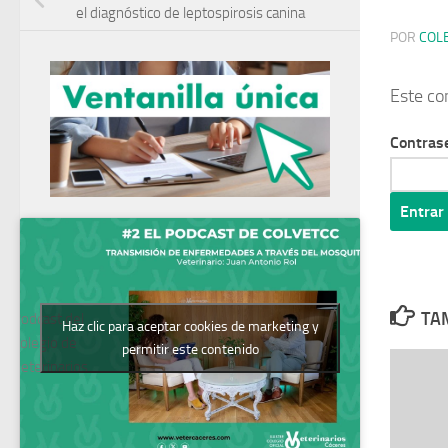
el diagnóstico de leptospirosis canina
POR
COL
Este co
Contras
TAM
Podcast del
Haz clic para aceptar cookies de marketing y
Colegio de
permitir este contenido
Veterinarios