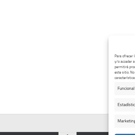
Para ofrecer 
y/o acceder a
permitirá pro
este sitio. N
característica
Funcional
Estadísti
Marketin