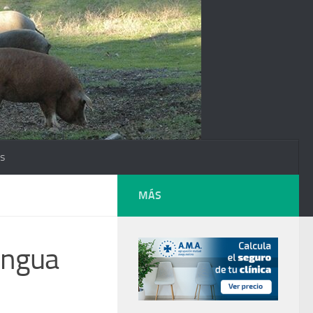
os
MÁS
engua