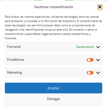
Gestionar consentimiento
Para ofrecer las mejores experiencias, utilizamos tecnologías como las cookies
para almacenar y/o acceder a la información del dispositivo. El consentimiento de
estas tecnologías nos permitirá procesar datos como el comportamiento de
navegación o las identificaciones únicas en este sitio. No consentir o retirar el
consentimiento, puede afectar negativamente a ciertas características y
Buzón de dudas, quejas y sugerencias
funciones.
Funcional
Siempre activo
AVISO LEGAL Y PRIVACIDAD
Estadísticas
Estadíst
Marketing
Marketi
Aceptar
Colegio Oficial de Veterinarios de Cáceres © 2026. Todos los
derechos reservados.
Denegar
Funciona con
- Diseñado con el
Tema Hueman