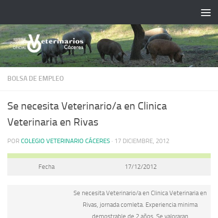
Saltar al contenido
BOLSA DE EMPLEO
Se necesita Veterinario/a en Clinica
Veterinaria en Rivas
POR
COLEGIO VETERINARIO CÁCERES
·
17 DICIEMBRE, 2012
Fecha
17/12/2012
Se necesita Veterinario/a en Clinica Veterinaria en
Rivas, jornada comleta. Experiencia minima
demostrable de 2 años. Se valoraran