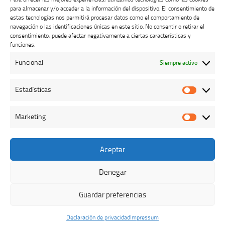
para almacenar y/o acceder a la información del dispositivo. El consentimiento de
estas tecnologías nos permitirá procesar datos como el comportamiento de
navegación o las identificaciones únicas en este sitio. No consentir o retirar el
consentimiento, puede afectar negativamente a ciertas características y
Buzón de dudas, quejas y sugerencias
funciones.
Funcional
Siempre activo
AVISO LEGAL Y PRIVACIDAD
Estadísticas
Estadíst
Marketing
Marketi
Aceptar
Colegio Oficial de Veterinarios de Cáceres © 2026. Todos los
derechos reservados.
Denegar
Funciona con
- Diseñado con el
Tema Hueman
Guardar preferencias
Declaración de privacidad
Impressum