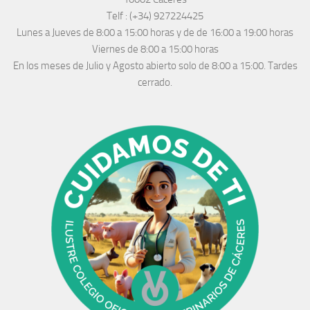
Telf :
(+34) 927224425
Lunes a Jueves
de 8:00 a 15:00 horas y de
de 16:00 a 19:00 horas
Viernes de 8:00 a 15:00 horas
En los meses de Julio y Agosto abierto solo de 8:00 a 15:00. Tardes
cerrado.