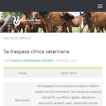
Saltar al contenido
BOLSA DE EMPLEO
Se traspasa clínica veterinaria
POR
COLEGIO VETERINARIO CÁCERES
·
23 ENERO, 2013
Fecha
23/01/2013
Se traspasa Clínica Veteriaria situada en Madrid
Capital, en funcionamiento, con recepción,consulta
, sala de RX, quirofano c/gases, laboratorio,
Descripción
peluquería, almacén, aseo, cartera de clientes