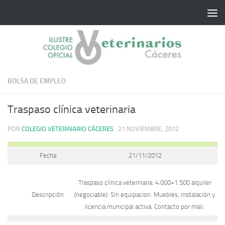
Saltar al contenido
BOLSA DE EMPLEO
Traspaso clínica veterinaria
POR
COLEGIO VETERINARIO CÁCERES
·
21 NOVIEMBRE, 2012
Fecha
21/11/2012
Traspaso clínica veterinaria: 4.000+1.500 alquiler
Descripción
(negociable). Sin equipacion. Muebles, instalación y
licencia municipal activa. Contacto por mail.