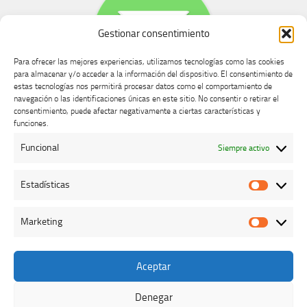
Gestionar consentimiento
Para ofrecer las mejores experiencias, utilizamos tecnologías como las cookies
para almacenar y/o acceder a la información del dispositivo. El consentimiento de
estas tecnologías nos permitirá procesar datos como el comportamiento de
navegación o las identificaciones únicas en este sitio. No consentir o retirar el
consentimiento, puede afectar negativamente a ciertas características y
Buzón de dudas, quejas y sugerencias
funciones.
Funcional
Siempre activo
AVISO LEGAL Y PRIVACIDAD
Estadísticas
Estadíst
Marketing
Marketi
Aceptar
Colegio Oficial de Veterinarios de Cáceres © 2026. Todos los
derechos reservados.
Denegar