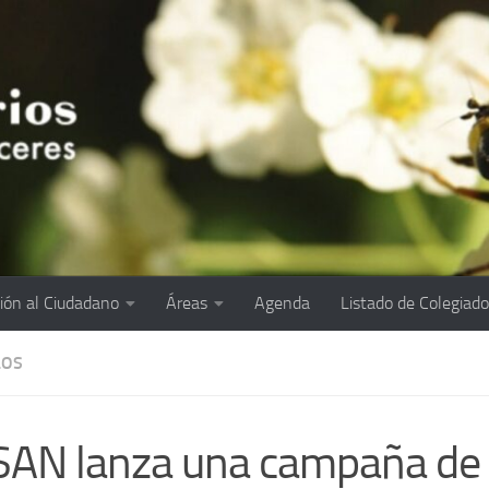
ión al Ciudadano
Áreas
Agenda
Listado de Colegiad
LOS
AN lanza una campaña de