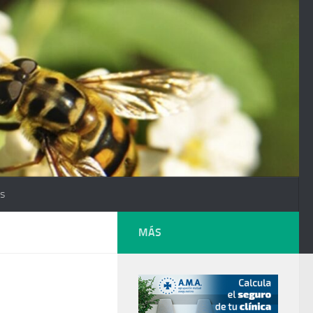
os
MÁS