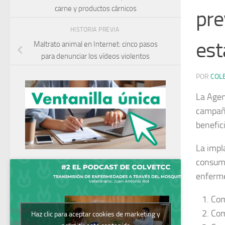
carne y productos cárnicos
pre
HISTORIA PREVIA
est
Maltrato animal en Internet: cinco pasos
para denunciar los vídeos violentos
POR
COL
La Agen
campaña
benefic
La impl
consumo
enferme
Com
Podcast del
Com
Haz clic para aceptar cookies de marketing y
Colegio de