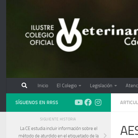
Saltar al contenido
Inicio
El Colegio
Legislación
Atenc
SÍGUENOS EN RRSS
ARTICU
SIGUIENTE HISTORIA
AES
La CE estudia incluir información sobre el
método de aturdido en el etiquetado de la