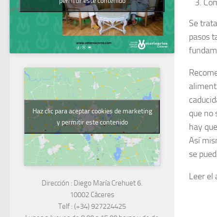
permitir este contenido
Com
Veterinarios
Se trat
pasos t
fundame
Recomen
aliment
caducid
Haz clic para aceptar cookies de marketing
que no 
y permitir este contenido
hay que
Así mis
se pued
Leer el 
Dirección :
Diego María Crehuet 6.
10002 Cáceres
Telf :
(+34) 927224425