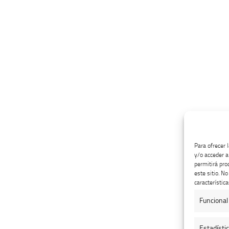
Para ofrecer 
y/o acceder a
permitirá pro
este sitio. N
característica
Funcional
Estadísti