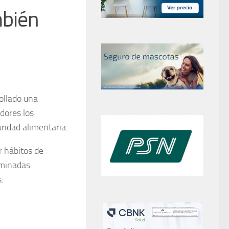
mbién
ollado una
dores los
ridad alimentaria.
r hábitos de
rminadas
: