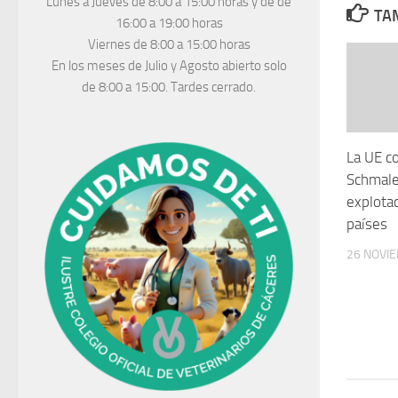
Lunes a Jueves
de 8:00 a 15:00 horas y de
de
TAM
16:00 a 19:00 horas
Viernes de 8:00 a 15:00 horas
En los meses de Julio y Agosto abierto solo
de 8:00 a 15:00. Tardes cerrado.
La UE co
Schmale
explota
países
26 NOVI