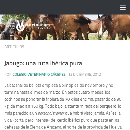
Saltar al contenido
ARTICULOS
Jabugo: una ruta ibérica pura
POR
COLEGIO VETERINARIO CÁCERES
·
12 DICIEMBRE, 2012
La bacanal de bellota empieza a principios de noviembre y no
termina hasta el mes de marzo. En estos cuatro meses, los
cochinos se pondrán la friolera de
70 kilos
encima, pasando de 90
kg. de media a 160 kg.
Todo bajo la atenta mirada del
porquero
, lo
más parecido a un
personal trainer
que habrá visto jamás. Así es la
vida -corta, pero intensa- del cerdo ibérico puro que pasta en las
dehesas de la Sierra de Aracena, al norte de la provincia de Huelva,