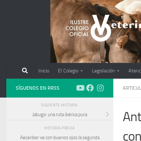
Saltar al contenido
Inicio
El Colegio
Legislación
Atenc
SÍGUENOS EN RRSS
ARTICU
SIGUIENTE HISTORIA
Ant
Jabugo: una ruta ibérica pura
HISTORIA PREVIA
con
Aeceriber ve con buenos ojos la segunda