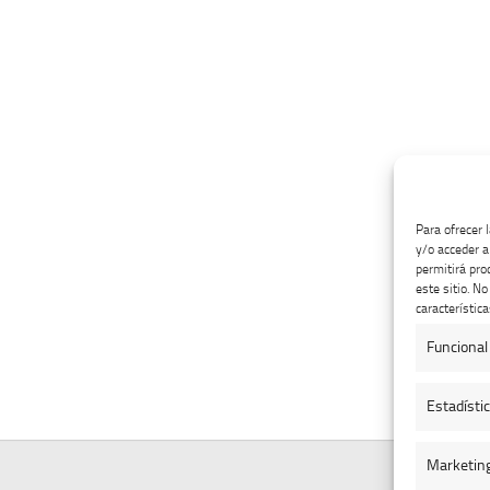
Para ofrecer 
y/o acceder a
permitirá pro
este sitio. N
característica
Funcional
Estadísti
Marketin