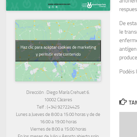
antihem
respues
De esta
le trans
enferme
Haz clic para aceptar cookies de marketing
antígen
y permitir este contenido
produce
Podéis l
Dirección :
Diego María Crehuet 6.
10002 Cáceres
TAM
Telf :
(+34) 927224425
Lunes a Jueves
de 8:00 a 15:00 horas y de
de
16:00 a 19:00 horas
Viernes de 8:00 a 15:00 horas
En los meses de Julio y Agosto abierto solo