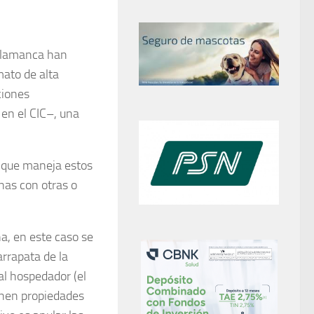
Salamanca han
mato de alta
ciones
 en el CIC–, una
a que maneja estos
nas con otras o
a, en este caso se
arrapata de la
al hospedador (el
enen propiedades