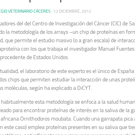
EGIO VETERINARIO CÁCERES
·
12 DICIEMBRE, 2012
gadores del del Centro de Investigación del Cáncer (CIC) de 
o la metodología de los arrays –un chip de proteínas en for
d, que permite el estudio masivo (o a gran escala) de interac
aproteína con los que trabaja el investigador Manuel Fuentes
 procedente de Estados Unidos.
ctualidad, el laboratorio de este experto es el único de Españ
os chips que permiten estudiar la interacción de unas proteí
as moléculas, según ha explicado a DiCYT.
habitualmente esta metodología se enfoca a la salud human
eado para encontrar proteínas de interés en la saliva de la g
 africana Ornithodoros moubata. Cuando una garrapata pica 
en este caso) emplea proteínas presentes en su saliva que ti