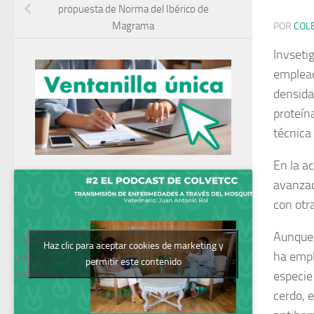
propuesta de Norma del Ibérico de
Magrama
POR
COL
Invseti
emplead
densida
proteín
técnica
En la a
avanzad
con otr
Aunque 
Podcast del
Haz clic para aceptar cookies de marketing y
ha empl
Colegio de
permitir este contenido
Veterinarios
especie
cerdo, 