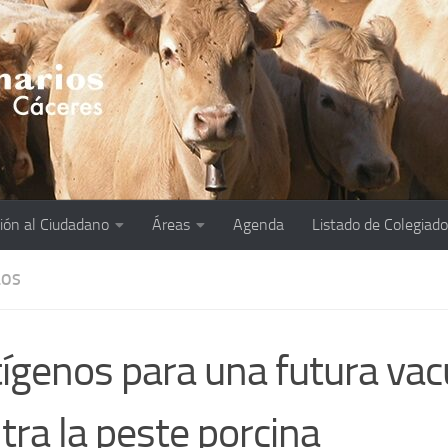
ión al Ciudadano
Áreas
Agenda
Listado de Colegiad
LOS
ígenos para una futura va
tra la peste porcina