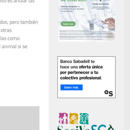
vo es anular las
rdos, pero también
 otras
arlas como
 animal si se