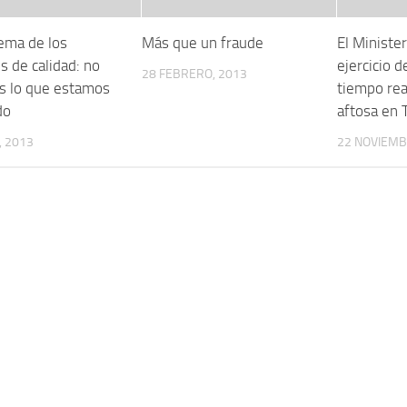
lema de los
Más que un fraude
El Minister
s de calidad: no
ejercicio d
28 FEBRERO, 2013
 lo que estamos
tiempo rea
do
aftosa en 
, 2013
22 NOVIEMB