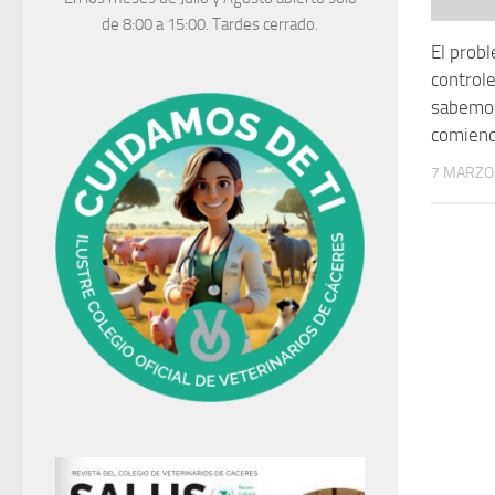
de 8:00 a 15:00. Tardes cerrado.
El prob
controle
sabemos
comien
7 MARZO