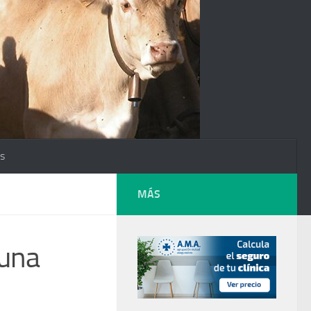
os
MÁS
cuna