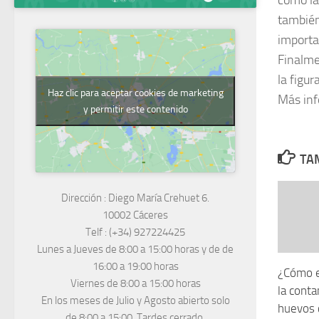
como la
también
importa
Finalme
la figu
Haz clic para aceptar cookies de marketing
Más in
y permitir este contenido
TAM
Dirección :
Diego María Crehuet 6.
10002 Cáceres
Telf :
(+34) 927224425
Lunes a Jueves
de 8:00 a 15:00 horas y de
de
16:00 a 19:00 horas
¿Cómo e
Viernes de 8:00 a 15:00 horas
la cont
En los meses de Julio y Agosto abierto solo
huevos c
de 8:00 a 15:00. Tardes cerrado.