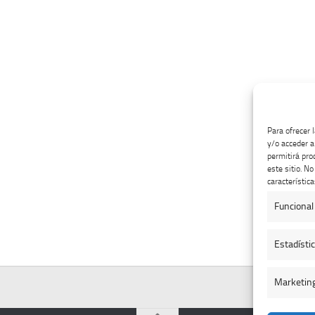
Para ofrecer 
y/o acceder a
permitirá pro
este sitio. N
característica
Funcional
Estadísti
Marketin