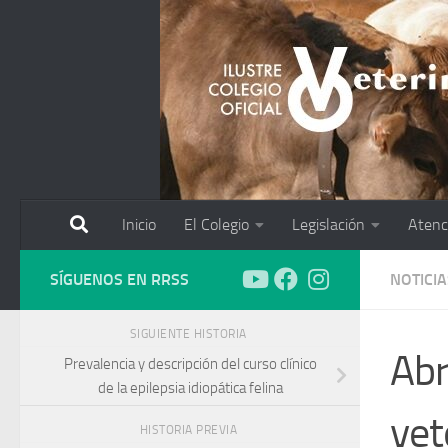
Saltar al contenido
Inicio
El Colegio
Legislación
Atenc
SÍGUENOS EN RRSS
NOTICIA
SIGUIENTE HISTORIA
Abr
Prevalencia y descripción del curso clínico
de la epilepsia idiopática felina
vet
HISTORIA PREVIA