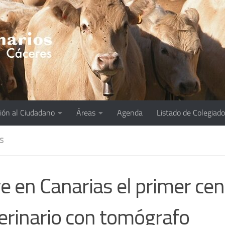
ión al Ciudadano
Áreas
Agenda
Listado de Colegiad
S
e en Canarias el primer cen
erinario con tomógrafo