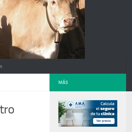
os
MÁS
tro