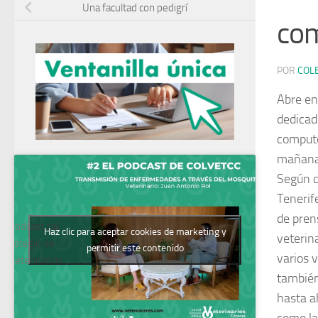
Una facultad con pedigrí
com
POR
COL
Abre en
dedicad
compute
mañana 
Según c
Tenerif
de pren
Podcast del
Haz clic para aceptar cookies de marketing y
veterina
Colegio de
permitir este contenido
varios v
Veterinarios
también
hasta a