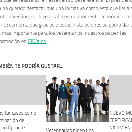
s que se realizarán en este centro de referencia. El president
 ha querido destacar que una iniciativa como esta que lleva
nte inversión, se lleve a cabo en un momento económico co
nte comenta que gracias a estas instalaciones se podrá dar u
ra mas importante para los veterinarios: nuestros pacientes.
formación en
ElDía.es
BIÉN TE PODRÍA GUSTAR...
vitar casos como
NUEVO MO
aminación de
CERTIFICA
on fipronil?
NACIMIEN
Veterinarios piden una