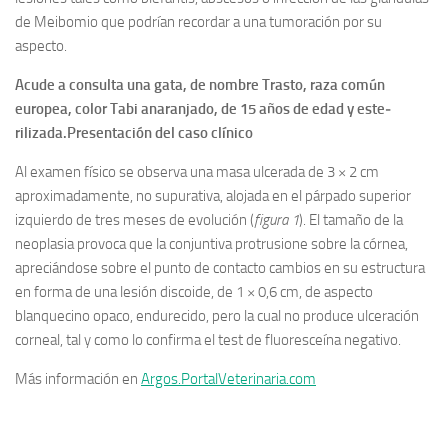
de Meibomio que podrían recor­dar a una tumoración por su
aspecto.
Acude a consulta una gata, de nombre Trasto, raza común
europea, color Tabi anaranjado, de 15 años de edad y este­
rilizada.Presentación del caso clínico
Al examen físico se observa una masa ulcerada de 3 × 2 cm
aproximadamente, no supurativa, alojada en el párpado superior
izquierdo de tres meses de evo­lución (
figura 1
). El tamaño de la
neopla­sia provoca que la conjuntiva protrusione sobre la córnea,
apreciándose sobre el punto de contacto cambios en su estruc­tura
en forma de una lesión discoide, de 1 × 0,6 cm, de aspecto
blanquecino opaco, endurecido, pero la cual no pro­duce ulceración
corneal, tal y como lo confirma el test de fluoresceína negativo.
Más información en
Argos.PortalVeterinaria.com