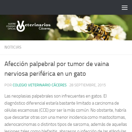
Saltar al contenido
NOTICIAS
Afección palpebral por tumor de vaina
nerviosa periférica en un gato
POR
COLEGIO VETERINARIO CÁCERES
·
28 SEPTIEMBRE, 2015
Las neoplasias palpebrales son infrecuen­tes en gatos. El
diagnóstico diferencial esta­ría bastante limitado a carcinoma de
células escamosas (CCE) por ser la más común. No obstante, habría
que descartar otras con una menor incidencia como mastocitomas,
adenocarcinomas o distintos tipos de sar­coma; además de aquellas
lesiones tales como blefaritis, abscesos o infección de las glándulas