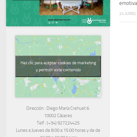
emotiva
24 JUNIO
Haz clic para aceptar cookies de marketing
y permitir este contenido
Dirección :
Diego María Crehuet 6.
10002 Cáceres
Telf :
(+34) 927224425
Lunes a Jueves
de 8:00 a 15:00 horas y de
de