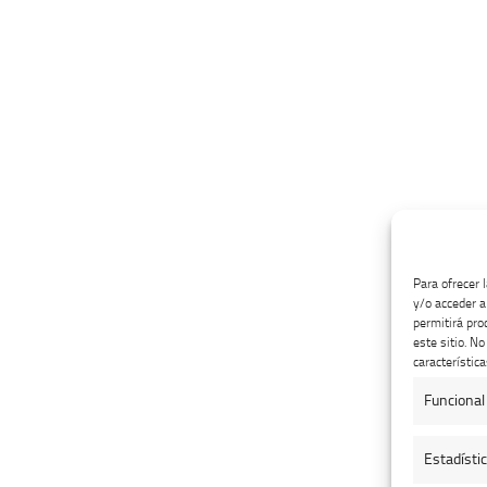
Para ofrecer 
y/o acceder a
permitirá pro
este sitio. N
característica
Funcional
Estadísti