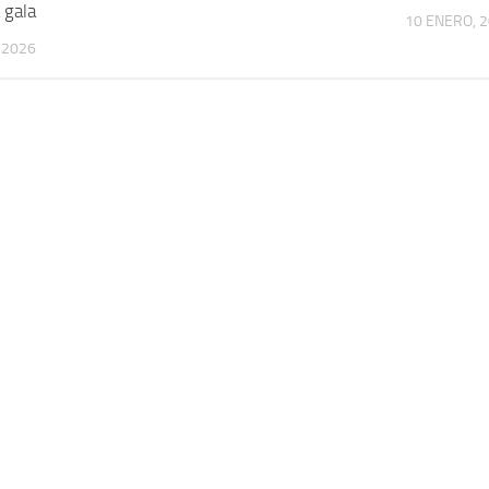
 gala
10 ENERO, 
, 2026