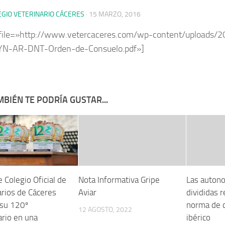
EGIO VETERINARIO CÁCERES
·
15 MARZO, 2016
file=»http://www.vetercaceres.com/wp-content/uploads/2
N-AR-DNT-Orden-de-Consuelo.pdf»]
BIÉN TE PODRÍA GUSTAR...
re Colegio Oficial de
Nota Informativa Gripe
Las auton
arios de Cáceres
Aviar
divididas r
 su 120º
norma de c
12 AGOSTO, 2022
ario en una
ibérico