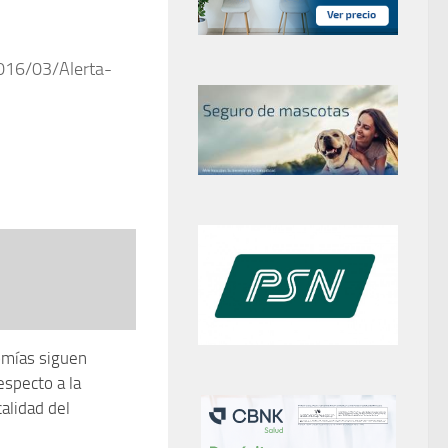
016/03/Alerta-
omías siguen
especto a la
alidad del