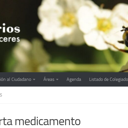
ión al Ciudadano
Áreas
Agenda
Listado de Colegiad
S
rta medicamento