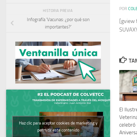
POR
COL
HISTORIA PREVIA
Infografía ‘Vacunas: ¿por qué son
[gview 
importantes?’
SUVAXY
TAM
El Ilust
Veterin
Podcast del
Haz clic para aceptar cookies de marketing y
celebró
Colegio de
permitir este contenido
Anivers
Veterinarios