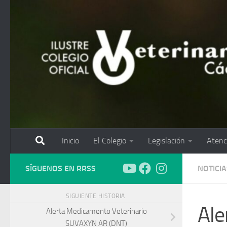
Saltar al contenido
Inicio
El Colegio
Legislación
Atenc
SÍGUENOS EN RRSS
NOTICIA
SIGUIENTE HISTORIA
Ale
Alerta Medicamento Veterinario
SUVAXYN AR (DNT)