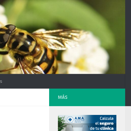
os
MÁS