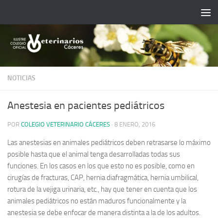
Saltar al contenido
NOTICIAS
Anestesia en pacientes pediátricos
POR
COLEGIO VETERINARIO CÁCERES
·
8 ENERO, 2016
Las anestesias en animales pediátricos deben retrasarse lo máximo
posible hasta que el animal tenga desarrolladas todas sus
funciones. En los casos en los que esto no es posible, como en
cirugías de fracturas, CAP, hernia diafragmática, hernia umbilical,
rotura de la vejiga urinaria, etc., hay que tener en cuenta que los
animales pediátricos no están maduros funcionalmente y la
anestesia se debe enfocar de manera distinta a la de los adultos.