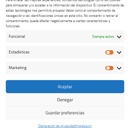
Para ofrecer las mejores experiencias, utilizamos tecnologías como las cookies
para almacenar y/o acceder a la información del dispositivo. El consentimiento de
estas tecnologías nos permitirá procesar datos como el comportamiento de
navegación o las identificaciones únicas en este sitio. No consentir o retirar el
consentimiento, puede afectar negativamente a ciertas características y
Buzón de dudas, quejas y sugerencias
funciones.
Funcional
Siempre activo
AVISO LEGAL Y PRIVACIDAD
Estadísticas
Estadíst
Marketing
Marketi
Aceptar
Colegio Oficial de Veterinarios de Cáceres © 2026. Todos los
derechos reservados.
Denegar
Funciona con
- Diseñado con el
Tema Hueman
Guardar preferencias
Declaración de privacidad
Impressum