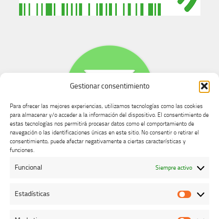
Gestionar consentimiento
Para ofrecer las mejores experiencias, utilizamos tecnologías como las cookies
para almacenar y/o acceder a la información del dispositivo. El consentimiento de
estas tecnologías nos permitirá procesar datos como el comportamiento de
navegación o las identificaciones únicas en este sitio. No consentir o retirar el
consentimiento, puede afectar negativamente a ciertas características y
Buzón de dudas, quejas y sugerencias
funciones.
Funcional
Siempre activo
AVISO LEGAL Y PRIVACIDAD
Estadísticas
Estadíst