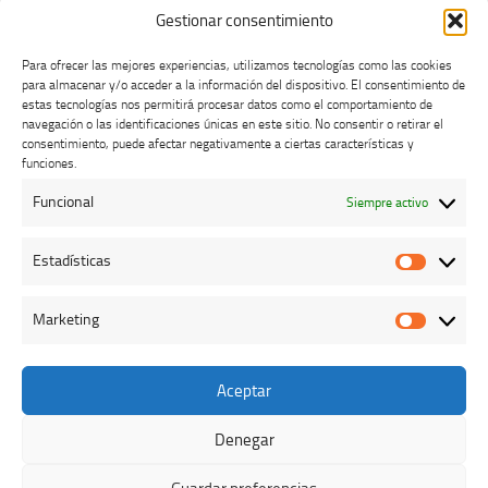
Gestionar consentimiento
Para ofrecer las mejores experiencias, utilizamos tecnologías como las cookies
para almacenar y/o acceder a la información del dispositivo. El consentimiento de
estas tecnologías nos permitirá procesar datos como el comportamiento de
navegación o las identificaciones únicas en este sitio. No consentir o retirar el
consentimiento, puede afectar negativamente a ciertas características y
Buzón de dudas, quejas y sugerencias
funciones.
Funcional
Siempre activo
AVISO LEGAL Y PRIVACIDAD
Estadísticas
Estadíst
Marketing
Marketi
Aceptar
Colegio Oficial de Veterinarios de Cáceres © 2026. Todos los
derechos reservados.
Denegar
Funciona con
- Diseñado con el
Tema Hueman