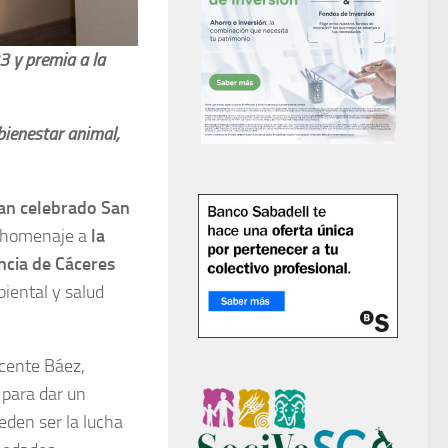
3 y premia a la
bienestar animal,
han celebrado San
o homenaje a
la
ncia de Cáceres
iental y salud
icente Báez,
 para dar un
eden ser la lucha