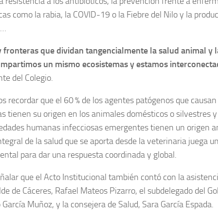
la resistencia a los antibióticos, la prevención frente a enfe
cas como la rabia, la COVID-19 o la Fiebre del Nilo y la produ
s…
 fronteras que dividan tangencialmente la salud animal y 
ompartimos un mismo ecosistemas y estamos interconecta
nte del Colegio.
 recordar que el 60 % de los agentes patógenos que causa
 tienen su origen en los animales domésticos o silvestres y 
dades humanas infecciosas emergentes tienen un origen ani
ntegral de la salud que se aporta desde la veterinaria juega u
ntal para dar una respuesta coordinada y global.
ñalar que el Acto Institucional también contó con la asistenc
alde de Cáceres, Rafael Mateos Pizarro, el subdelegado del Go
 García Muñoz, y la consejera de Salud, Sara García Espada.