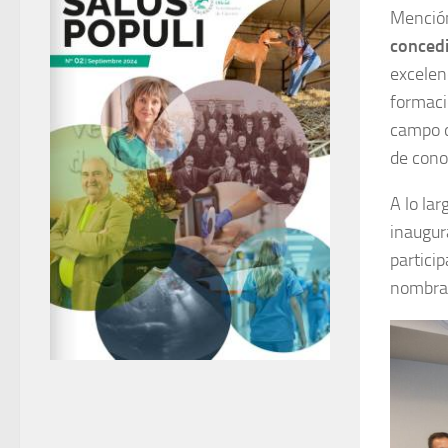
Mención
concedi
excelen
formaci
campo d
de cono
A lo lar
inaugur
particip
nombram