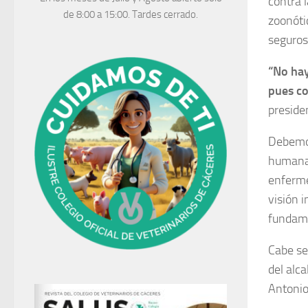
contra 
de 8:00 a 15:00. Tardes cerrado.
zoonóti
seguro
“No hay
pues c
preside
Debemos
humanas
enferme
visión i
fundame
Cabe se
del alc
Antonio