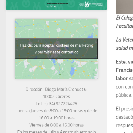
El Coleg
Facultad
La Veter
Haz clic para aceptar cookies de marketing
salud m
y permitir este contenido
Este, v
Francis
labor s
con com
Dirección :
Diego María Crehuet 6.
pública.
10002 Cáceres
Telf :
(+34) 927224425
El pres
Lunes a Jueves
de 8:00 a 15:00 horas y de
de
destacó
16:00 a 19:00 horas
respues
Viernes de 8:00 a 15:00 horas
En los meses de Julio y Agosto abierto solo