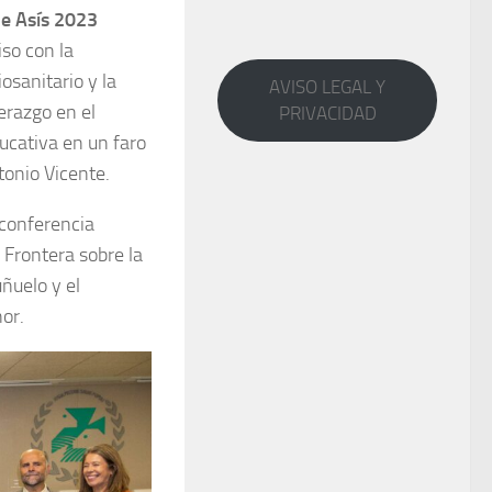
e Asís 2023
so con la
osanitario y la
AVISO LEGAL Y
erazgo en el
PRIVACIDAD
ducativa en un faro
tonio Vicente.
 conferencia
 Frontera sobre la
uñuelo y el
or.