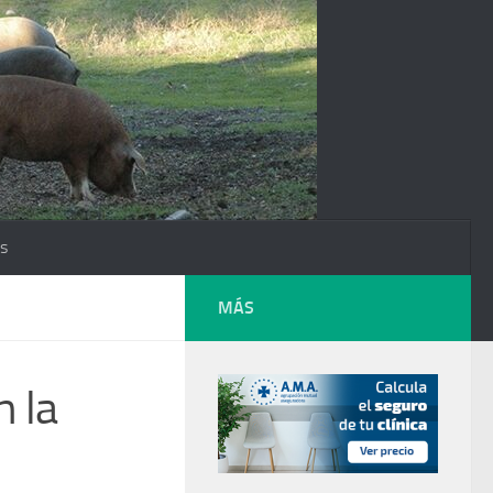
os
MÁS
n la