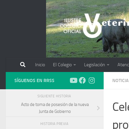
Saltar al contenido
Inicio
El Colegio
Legislación
Atenc
SÍGUENOS EN RRSS
NOTICIA
SIGUIENTE HISTORIA
Cel
Acto de toma de posesión de la nueva
Junta de Gobierno
pro
HISTORIA PREVIA