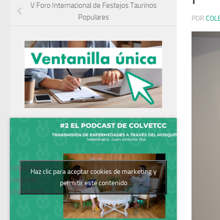
V Foro Internacional de Festejos Taurinos
Populares
POR
COL
Podcast del
Haz clic para aceptar cookies de marketing y
Colegio de
permitir este contenido
Veterinarios