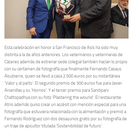
Esta celebración en honor a San Francisco de Asís ha sido muy
distinta a la de años anteriores. Los veterinarios y veterinarias de
Cáceres además de estrenar sede colegial también hacían lo propio
con su certamen de fotografía que finalmente Fernando Casaus
Alcubierre, quien se llevó a casa 2.500 euros por su instantánea
‘Valor y al parto’
. El segundo premio de 300 euros fue para Javier
Arcenillas y su
‘Hornos’.
Y el tercer premio para Sandipani
Chattopadhya con su foto
‘Plastering the wound’
. El restaurante
Atrio además quiso crear un accésit con mención especial para una
fotografía que estuviera relacionada con la alimentación y premió a
Fernando Rodríguez con dos desayunos gratis por su fotografía de
un traje de apicultor titulada
‘Sostenibilidad de futuro’.