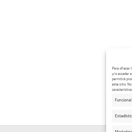
Para ofrecer 
y/o acceder a
permitirá pro
este sitio. N
característica
Funcional
Estadísti
Marketin