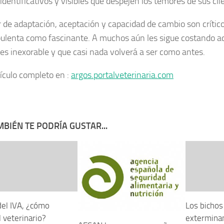
identificativos y visibles que despejen los temores de sus cli
r de adaptación, aceptación y capacidad de cambio son crític
bulenta como fascinante. A muchos aún les sigue costando ac
es inexorable y que casi nada volverá a ser como antes.
tículo completo en :
argos.portalveterinaria.com
BIÉN TE PODRÍA GUSTAR...
del IVA, ¿cómo
Los bichos
l veterinario?
exterminan