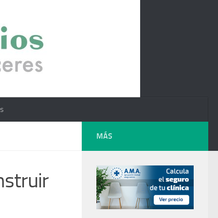
os
MÁS
struir