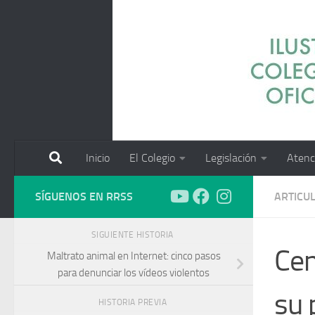
Saltar al contenido
Inicio
El Colegio
Legislación
Atenc
SÍGUENOS EN RRSS
ARTICU
SIGUIENTE HISTORIA
Cen
Maltrato animal en Internet: cinco pasos
para denunciar los vídeos violentos
su 
HISTORIA PREVIA