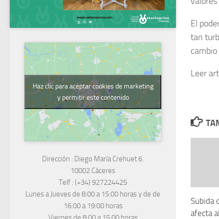
valores 
El pode
tan tur
cambio 
Leer ar
Haz clic para aceptar cookies de marketing
y permitir este contenido
TAM
Dirección :
Diego María Crehuet 6.
10002 Cáceres
Telf :
(+34) 927224425
Lunes a Jueves
de 8:00 a 15:00 horas y de
de
Subida 
16:00 a 19:00 horas
afecta a
Viernes de 8:00 a 15:00 horas