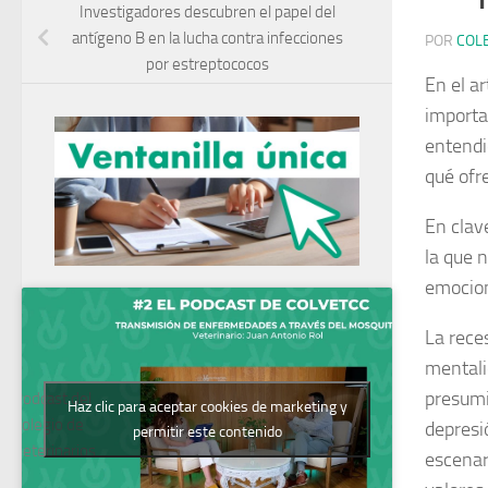
Investigadores descubren el papel del
antígeno B en la lucha contra infecciones
POR
COL
por estreptococos
En el ar
importa
entendi
qué ofr
En clav
la que 
emocion
La rece
mentali
presumi
Podcast del
Haz clic para aceptar cookies de marketing y
Colegio de
depresi
permitir este contenido
Veterinarios
escenar