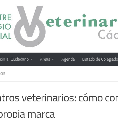
ión al Ciudadano
Áreas
Agenda
Listado de Colegiad
LOS
tros veterinarios: cómo con
propia marca