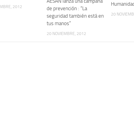
AESAN lanza una campaña
Humanida
EMBRE, 2012
de prevención : “La
20 NOVIEMB
seguridad también está en
tus manos”
20 NOVIEMBRE, 2012