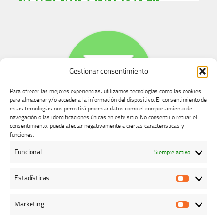
Gestionar consentimiento
Para ofrecer las mejores experiencias, utilizamos tecnologías como las cookies
para almacenar y/o acceder a la información del dispositivo. El consentimiento de
estas tecnologías nos permitirá procesar datos como el comportamiento de
navegación o las identificaciones únicas en este sitio. No consentir o retirar el
consentimiento, puede afectar negativamente a ciertas características y
Buzón de dudas, quejas y sugerencias
funciones.
Funcional
Siempre activo
AVISO LEGAL Y PRIVACIDAD
Estadísticas
Estadíst
Marketing
Marketi