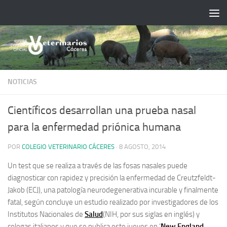
Saltar al contenido
NOTICIAS
Científicos desarrollan una prueba nasal
para la enfermedad priónica humana
POR
COLEGIO VETERINARIO CÁCERES
·
8 AGOSTO, 2014
Un test que se realiza a través de las fosas nasales puede
diagnosticar con rapidez y precisión la enfermedad de Creutzfeldt-
Jakob (ECJ), una patología neurodegenerativa incurable y finalmente
fatal, según concluye un estudio realizado por investigadores de los
Institutos Nacionales de
Salud
(NIH, por sus siglas en inglés) y
colegas italianos y que se publica este jueves en ‘
New England