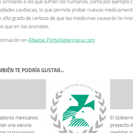
 similares a las que sufren los humanos, como por ejemplo ci
dades cardiacas, lo que permite probar nuevos medicamento
n alto grado de certeza de que las medicinas causarán la mis
 que en los animales.
formación en
Albeitar.PortalVeterinaria.com
BIÉN TE PODRÍA GUSTAR...
gadores mexicanos
El Gobiern
llan una vacuna
proyecto d
nar la triquinosis
medidas pa