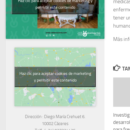
Haz clic para aceptar cookies de marketing y
médicas
Colegio de
permitir este contenido
enferme
Veterinarios
tener u
humanos
Más in
TAM
Haz clic para aceptar cookies de marketing
y permitir este contenido
Investi
Dirección :
Diego María Crehuet 6.
desarro
10002 Cáceres
para fre