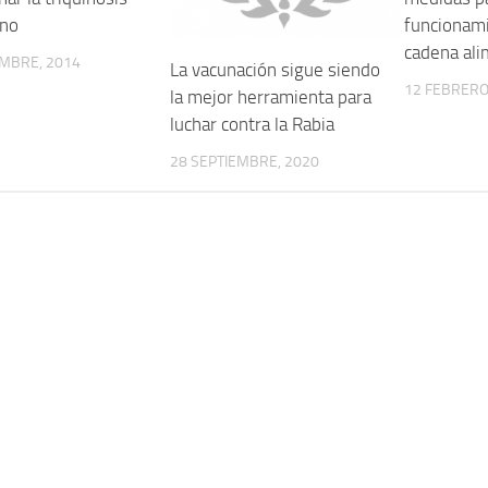
ino
funcionami
cadena ali
EMBRE, 2014
La vacunación sigue siendo
12 FEBRERO
la mejor herramienta para
luchar contra la Rabia
28 SEPTIEMBRE, 2020