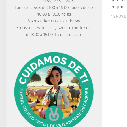
Telf :
(+34) 927224425
en porc
Lunes a Jueves
de 8:00 a 15:00 horas y de
de
16:00 a 19:00 horas
14 NOVI
Viernes de 8:00 a 15:00 horas
En los meses de Julio y Agosto abierto solo
de 8:00 a 15:00. Tardes cerrado.