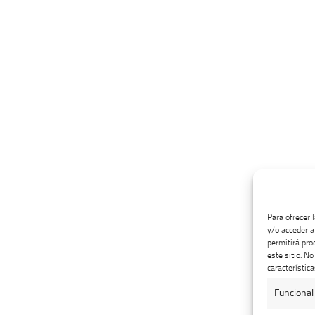
Para ofrecer 
y/o acceder a
permitirá pro
este sitio. N
característica
Funcional