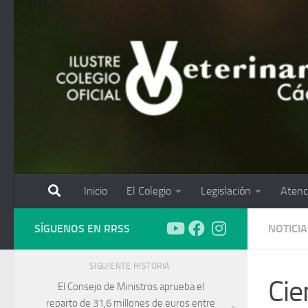
Saltar al contenido
Inicio
El Colegio
Legislación
Atenc
SÍGUENOS EN RRSS
NOTICIA
SIGUIENTE HISTORIA
Cie
El Consejo de Ministros aprueba el
reparto de 31,6 millones de euros entre