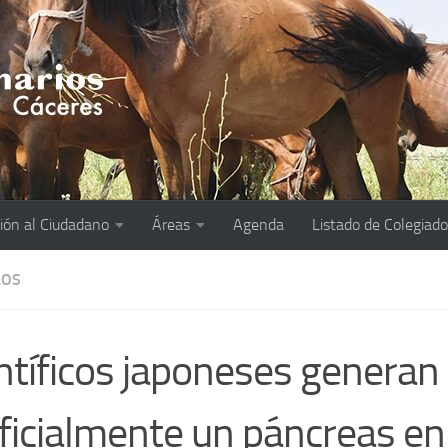
ión al Ciudadano
Áreas
Agenda
Listado de Colegiad
LOS
ntíficos japoneses generan
ificialmente un páncreas en