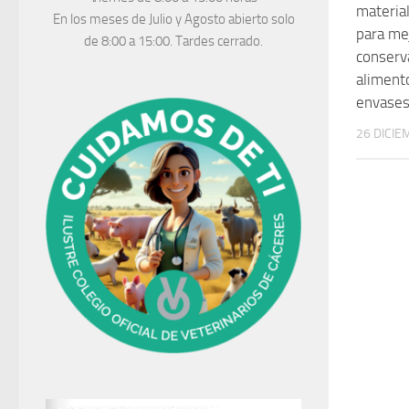
materia
En los meses de Julio y Agosto abierto solo
para mej
de 8:00 a 15:00. Tardes cerrado.
conserv
aliment
envases
26 DICIE