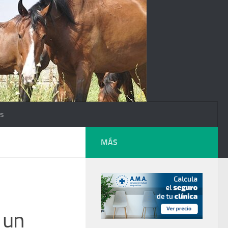
os
MÁS
 un