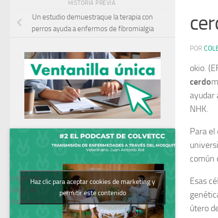
HISTORIA PREVIA
cer
Un estudio demuestraque la terapia con
perros ayuda a enfermos de fibromialgia
POR
COL
okio. (E
cerdo
m
ayudar 
NHK.
Para el
univers
común d
Podcast del
Esas cé
Haz clic para aceptar cookies de marketing y
Colegio de
permitir este contenido
genétic
Veterinarios
útero d