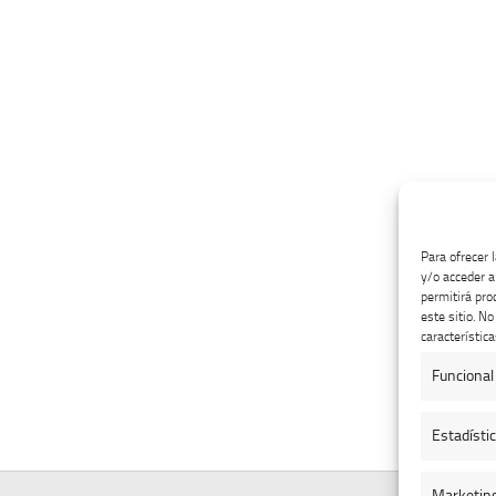
Para ofrecer 
y/o acceder a
permitirá pro
este sitio. N
característica
Funcional
Estadísti
Marketin