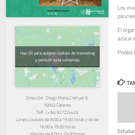
Los inv
páncrea
El órga
azúcar 
Podéis 
Haz clic para aceptar cookies de marketing
y permitir este contenido
TAM
Dirección :
Diego María Crehuet 6.
10002 Cáceres
Telf :
(+34) 927224425
Lunes a Jueves
de 8:00 a 15:00 horas y de
de
16:00 a 19:00 horas
Estudia
Viernes de 8:00 a 15:00 horas