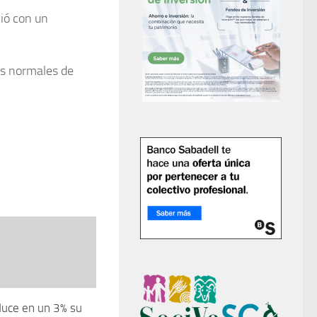
ció con un
es normales de
duce en un 3% su