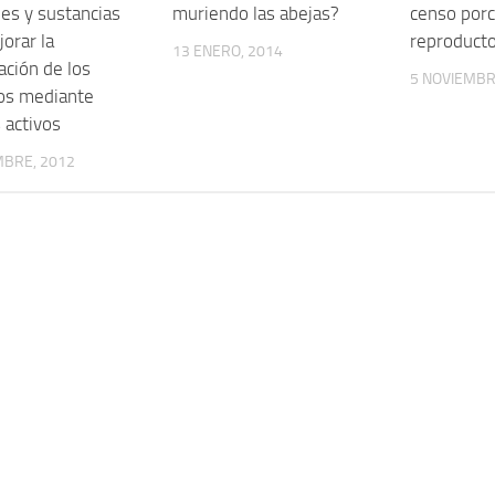
les y sustancias
muriendo las abejas?
censo porc
orar la
reproduct
13 ENERO, 2014
ación de los
5 NOVIEMBR
os mediante
 activos
MBRE, 2012