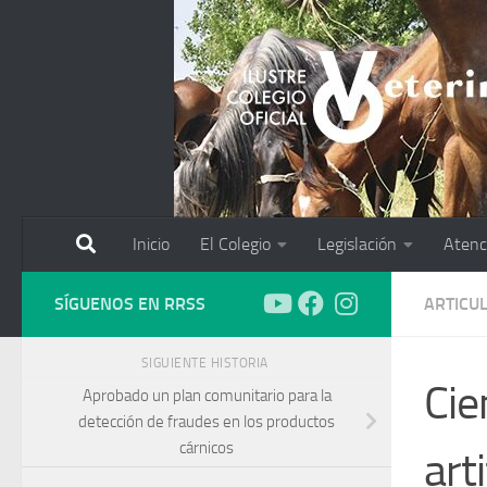
Saltar al contenido
Inicio
El Colegio
Legislación
Atenc
SÍGUENOS EN RRSS
ARTICU
SIGUIENTE HISTORIA
Cie
Aprobado un plan comunitario para la
detección de fraudes en los productos
cárnicos
art