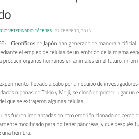
do
EGIO VETERINARIO CÁCERES
·
22 FEBRERO, 2013
FE).-
Científicos
de
Japón
han generado de manera artificial
ediante el empleo de células de un embrión de la misma espe
a producir órganos humanos en animales en el futuro, inform
 experimento, llevado a cabo por un equipo de investigadores 
idades niponas de Tokio y Meiji, se clonó en primer lugar un
el que se extrajeron algunas células.
lulas fueron implantadas en otro embrión clonado de cerdo q
amente modificado para no tener páncreas, y que después fue
e una hembra.