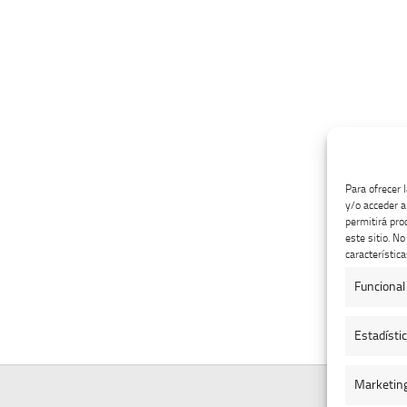
Para ofrecer 
y/o acceder a
permitirá pro
este sitio. N
característica
Funcional
Estadísti
Marketin