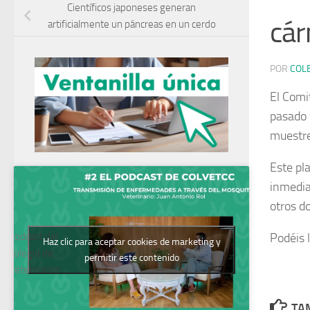
Científicos japoneses generan
cár
artificialmente un páncreas en un cerdo
POR
COL
El Comi
pasado 
muestre
Este pl
inmedia
otros d
Podcast del
Podéis 
Haz clic para aceptar cookies de marketing y
Colegio de
permitir este contenido
Veterinarios
TAM