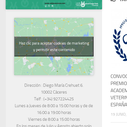
Haz clic para aceptar cookies de marketing
y permitir este contenido
CONVOC
PREMIO
Dirección :
Diego María Crehuet 6.
ACADEM
10002 Cáceres
VETERI
Telf :
(+34) 927224425
ESPAÑA
Lunes a Jueves
de 8:00 a 15:00 horas y de
de
16:00 a 19:00 horas
19 JUNIO
Viernes de 8:00 a 15:00 horas
En los meses de Julio y Agosto abierto solo