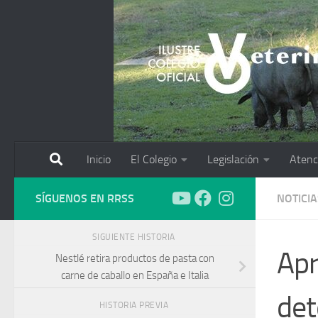
Saltar al contenido
Inicio
El Colegio
Legislación
Atenc
SÍGUENOS EN RRSS
NOTICIA
SIGUIENTE HISTORIA
Apr
Nestlé retira productos de pasta con
carne de caballo en España e Italia
det
HISTORIA PREVIA