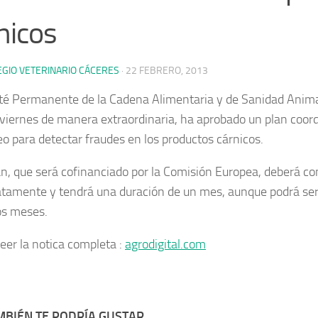
nicos
EGIO VETERINARIO CÁCERES
·
22 FEBRERO, 2013
té Permanente de la Cadena Alimentaria y de Sanidad Animal
viernes de manera extraordinaria, ha aprobado un plan coord
o para detectar fraudes en los productos cárnicos.
an, que será cofinanciado por la Comisión Europea, deberá c
tamente y tendrá una duración de un mes, aunque podrá ser
os meses.
leer la notica completa :
agrodigital.com
BIÉN TE PODRÍA GUSTAR...