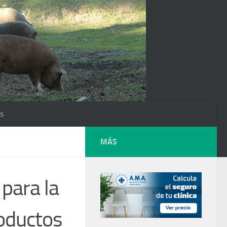
os
MÁS
para la
roductos