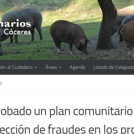
ión al Ciudadano
Áreas
Agenda
Listado de Colegiad
S
obado un plan comunitario 
ección de fraudes en los p