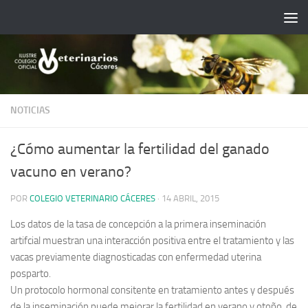
Saltar al contenido
NOTICIAS
¿Cómo aumentar la fertilidad del ganado
vacuno en verano?
POR
COLEGIO VETERINARIO CÁCERES
·
14 ABRIL, 2015
Los datos de la tasa de concepción a la primera inseminación
artifcial muestran una interacción positiva entre el tratamiento y las
vacas previamente diagnosticadas con enfermedad uterina
posparto.
Un protocolo hormonal consitente en tratamiento antes y después
de la inseminación puede mejorar la fertilidad en verano y otoño, de