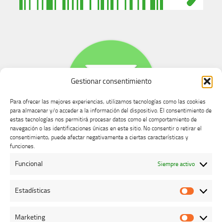
Gestionar consentimiento
Para ofrecer las mejores experiencias, utilizamos tecnologías como las cookies
para almacenar y/o acceder a la información del dispositivo. El consentimiento de
estas tecnologías nos permitirá procesar datos como el comportamiento de
navegación o las identificaciones únicas en este sitio. No consentir o retirar el
consentimiento, puede afectar negativamente a ciertas características y
Buzón de dudas, quejas y sugerencias
funciones.
Funcional
Siempre activo
AVISO LEGAL Y PRIVACIDAD
Estadísticas
Estadíst
Marketing