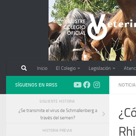
Saltar al contenido
Inicio
El Colegio
Legislación
Atenc
SÍGUENOS EN RRSS
NOTICIA
SIGUIENTE HISTORIA
¿Có
¿Se transmite el virus de Schmallenberg a
través del semen?
Rhi
HISTORIA PREVIA