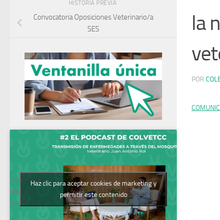
HISTORIA PREVIA
la 
Convocatoria Oposiciones Veterinario/a
SES
vet
POR
COL
COMUNIC
Podcast del
Haz clic para aceptar cookies de marketing y
Colegio de
permitir este contenido
Veterinarios