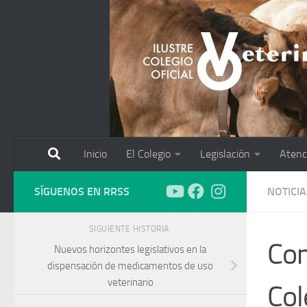
Saltar al contenido
Inicio
El Colegio
Legislación
Atenc
SÍGUENOS EN RRSS
NOTICIA
SIGUIENTE HISTORIA
Com
Nuevos horizontes legislativos en la
dispensación de medicamentos de uso
veterinario
Col