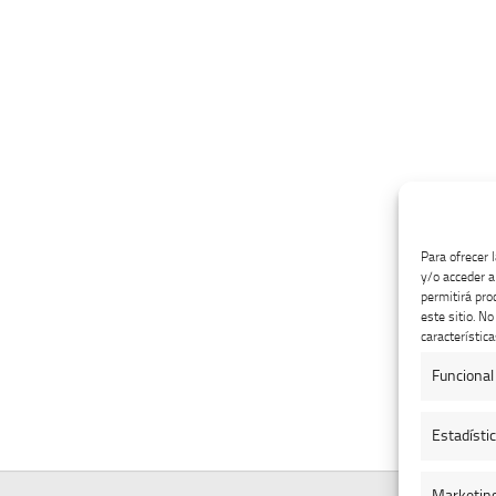
Para ofrecer 
y/o acceder a
permitirá pro
este sitio. N
característica
Funcional
Estadísti
Marketin