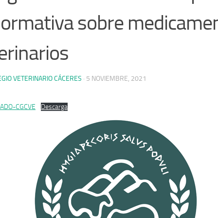
normativa sobre medicame
erinarios
EGIO VETERINARIO CÁCERES
·
5 NOVIEMBRE, 2021
ADO-CGCVE
Descarga