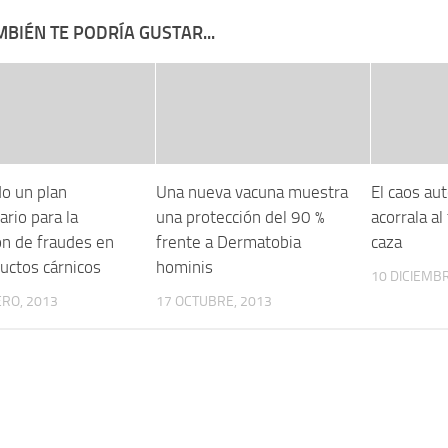
BIÉN TE PODRÍA GUSTAR...
o un plan
Una nueva vacuna muestra
El caos au
rio para la
una protección del 90 %
acorrala al
ón de fraudes en
frente a Dermatobia
caza
uctos cárnicos
hominis
10 DICIEMBR
RO, 2013
17 OCTUBRE, 2013