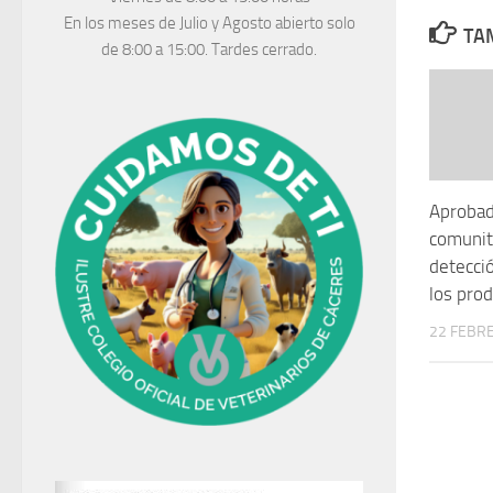
En los meses de Julio y Agosto abierto solo
TAM
de 8:00 a 15:00. Tardes cerrado.
Aprobad
comunita
detecci
los prod
22 FEBRE