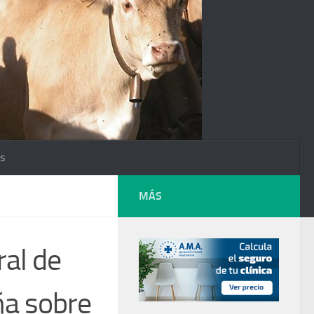
os
MÁS
al de
ña sobre