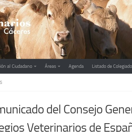
ión al Ciudadano
Áreas
Agenda
Listado de Colegiad
S
unicado del Consejo Gener
egios Veterinarios de Espa