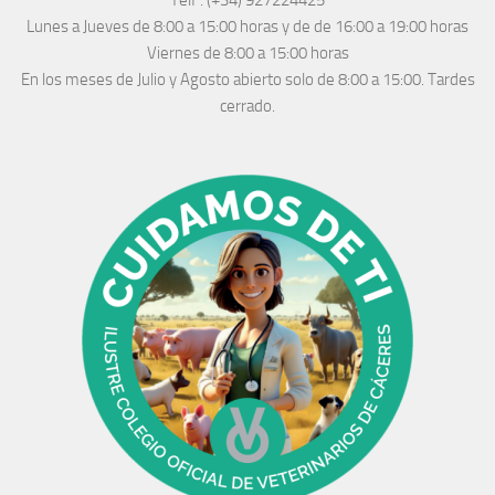
Telf :
(+34) 927224425
Lunes a Jueves
de 8:00 a 15:00 horas y de
de 16:00 a 19:00 horas
Viernes de 8:00 a 15:00 horas
En los meses de Julio y Agosto abierto solo de 8:00 a 15:00. Tardes
cerrado.