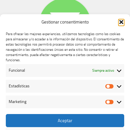
Gestionar consentimiento
Para ofrecer las mejores experiencias, utilizamos tecnologías como las cookies
para almacenar y/o acceder a la información del dispositivo. El consentimiento de
estas tecnologías nos permitirá procesar datos como el comportamiento de
navegación o las identificaciones únicas en este sitio. No consentir o retirar el
consentimiento, puede afectar negativamente a ciertas características y
Buzón de dudas, quejas y sugerencias
funciones.
Funcional
Siempre activo
AVISO LEGAL Y PRIVACIDAD
Estadísticas
Estadíst
Marketing
Marketi
Aceptar
Colegio Oficial de Veterinarios de Cáceres © 2026. Todos los
derechos reservados.