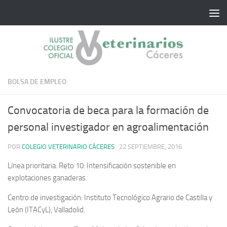
Saltar al contenido
BOLSA DE EMPLEO
Convocatoria de beca para la formación de
personal investigador en agroalimentación
POR
COLEGIO VETERINARIO CÁCERES
·
22 SEPTIEMBRE, 2016
Línea prioritaria
. Reto 10: Intensificación sostenible en
explotaciones ganaderas.
Centro de investigación
: Instituto Tecnológico Agrario de Castilla y
León (
ITACyL
), Valladolid.