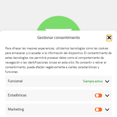
Gestionar consentimiento
Para ofrecer las mejores experiencias, utilizamos tecnologías como las cookies
para almacenar y/o acceder a la información del dispositivo. El consentimiento de
estas tecnologías nos permitirá procesar datos como el comportamiento de
navegación o las identificaciones únicas en este sitio. No consentir o retirar el
consentimiento, puede afectar negativamente a ciertas características y
Buzón de dudas, quejas y sugerencias
funciones.
Funcional
Siempre activo
AVISO LEGAL Y PRIVACIDAD
Estadísticas
Estadíst
Marketing
Marketi