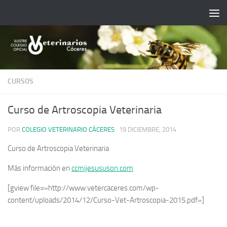
Saltar al contenido
CURSOS
Curso de Artroscopia Veterinaria
POR
COLEGIO VETERINARIO CÁCERES
·
19 DICIEMBRE, 2014
Curso de Artroscopia Veterinaria
Más información en
ccmijesususon.com
[gview file=»http://www.vetercaceres.com/wp-
content/uploads/2014/12/Curso-Vet-Artroscopia-2015.pdf»]