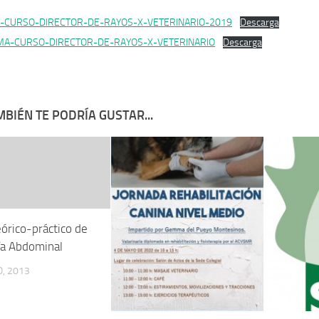
-CURSO-DIRECTOR-DE-RAYOS-X-VETERINARIO-2019
Descarga
A-CURSO-DIRECTOR-DE-RAYOS-X-VETERINARIO
Descarga
BIÉN TE PODRÍA GUSTAR...
órico-práctico de
ía Abdominal
, 2013