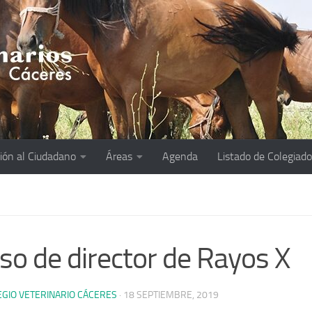
ión al Ciudadano
Áreas
Agenda
Listado de Colegiad
so de director de Rayos X
EGIO VETERINARIO CÁCERES
·
18 SEPTIEMBRE, 2019