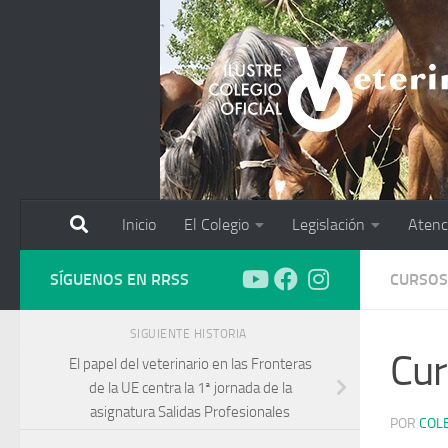
Saltar al contenido
Inicio
El Colegio
Legislación
Atenc
SÍGUENOS EN RRSS
CURSOS
SIGUIENTE HISTORIA
Cur
El papel del veterinario en las Fronteras
de la UE centra la 1ª jornada de la
asignatura Salidas Profesionales
POR
COL