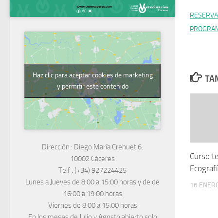
RESERVA
PROGRAM
Haz clic para aceptar cookies de marketing
TAM
y permitir este contenido
Dirección :
Diego María Crehuet 6.
Curso te
10002 Cáceres
Ecograf
Telf :
(+34) 927224425
Lunes a Jueves
de 8:00 a 15:00 horas y de
de
16 ENERO
16:00 a 19:00 horas
Viernes de 8:00 a 15:00 horas
En los meses de Julio y Agosto abierto solo