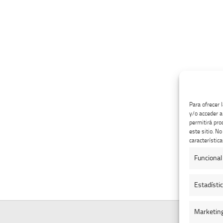
Para ofrecer 
y/o acceder a
permitirá pro
este sitio. N
característica
Funcional
Estadísti
Marketin