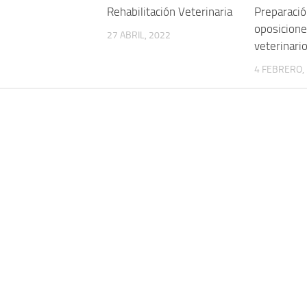
Rehabilitación Veterinaria
Preparació
oposicione
27 ABRIL, 2022
veterinari
4 FEBRERO,