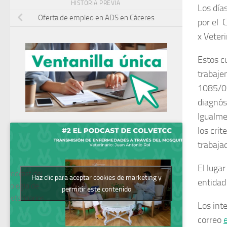
HISTORIA PREVIA
Los día
Oferta de empleo en ADS en Cáceres
por el 
x Veteri
Estos c
trabaje
1085/09
diagnós
Igualme
los crit
trabaja
El lugar
Podcast del
Haz clic para aceptar cookies de marketing y
entidad
Colegio de
permitir este contenido
Veterinarios
Los int
correo