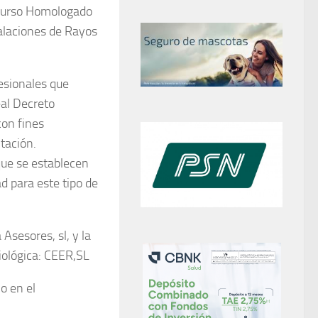
l Curso Homologado
talaciones de Rayos
esionales que
eal Decreto
con fines
tación.
que se establecen
ad para este tipo de
Asesores, sl, y la
diológica: CEER,SL
o en el