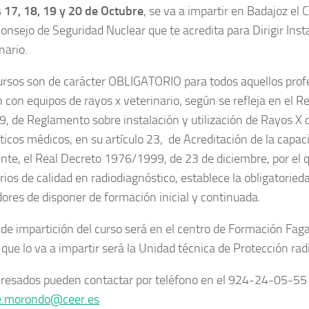
s
17, 18, 19 y 20 de Octubre
, se va a impartir en Badajoz e
Consejo de Seguridad Nuclear que te acredita para Dirigir Ins
nario.
ursos son de carácter OBLIGATORIO para todos aquellos prof
n con equipos de rayos x veterinario, según se refleja en el R
, de Reglamento sobre instalación y utilización de Rayos X 
ticos médicos, en su artículo 23, de Acreditación de la capaci
nte, el Real Decreto 1976/1999, de 23 de diciembre, por el 
erios de calidad en radiodiagnóstico, establece la obligatoried
dores de disponer de formación inicial y continuada.
 de impartición del curso será en el centro de Formación Faga 
 que lo va a impartir será la Unidad técnica de Protección ra
eresados pueden contactar por teléfono en el 924-24-05-55 
e.morondo@ceer.es