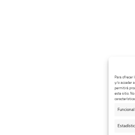
Para ofrecer 
y/o acceder a
permitirá pro
este sitio. N
característica
Funcional
Estadísti