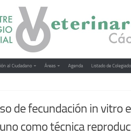
ión al Ciudadano
Áreas
Agenda
Listado de Colegiad
so de fecundación in vitro 
uno como técnica reproduc