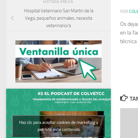
HISTORIA PREVIA
Hospital Veterinario San Martin de la
POR
COL
Vega, pequeños animales, necesita
Os deja
veterinario/a
en la f
técnica
TAM
Podcast del
Haz clic para aceptar cookies de marketing y
Colegio de
permitir este contenido
Veterinarios