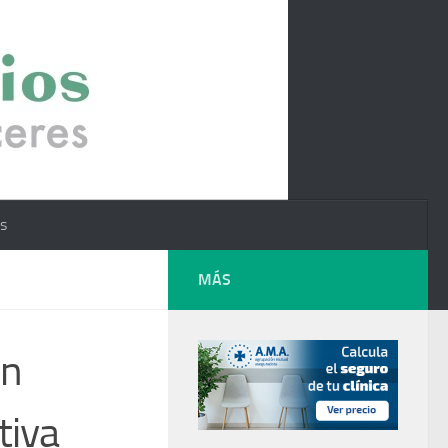
os
MÁS
en
tiva