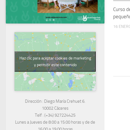
Curso d
pequeño
16 ENERO
Haz clic para aceptar cookies de marketing
y permitir este contenido
Dirección :
Diego María Crehuet 6.
10002 Cáceres
Telf :
(+34) 927224425
Lunes a Jueves
de 8:00 a 15:00 horas y de
de
16:00 a 19:00 horas