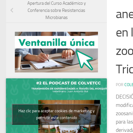
Apertura del Curso Académico y
ane
Conferencia sobre Resistencias
Microbianas
en 
zoo
Tri
POR
COL
DECISIÓ
modific
Podcast del
Haz clic para aceptar cookies de marketing y
zoosani
Colegio de
permitir este contenido
para la
Veterinarios
derivad