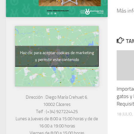
Más in
TAM
Haz clic para aceptar cookies de marketing
y permitir este contenido
Importa
gatos y
Dirección :
Diego María Crehuet 6.
Requisi
10002 Cáceres
Telf :
(+34) 927224425
18 JULIO,
Lunes a Jueves
de 8:00 a 15:00 horas y de
de
16:00 a 19:00 horas
Viernes de 8:00 a 15:00 horas