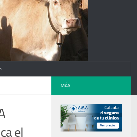
os
MÁS
A
ca el