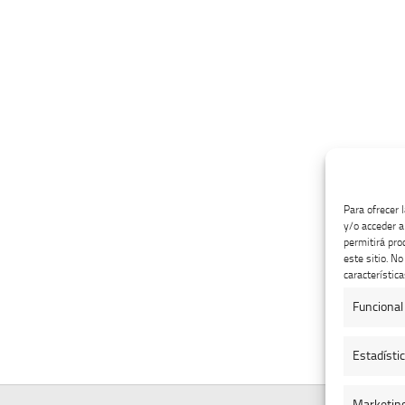
Para ofrecer 
y/o acceder a
permitirá pro
este sitio. N
característica
Funcional
Estadísti
Marketin