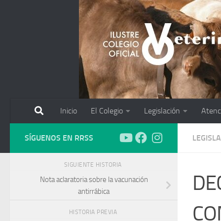
Saltar al contenido
Inicio
El Colegio
Legislación
Atenc
SÍGUENOS EN RRSS
LEGISL
SIGUIENTE HISTORIA
DE
Nota aclaratoria sobre la vacunación
antirrábica
COM
HISTORIA PREVIA