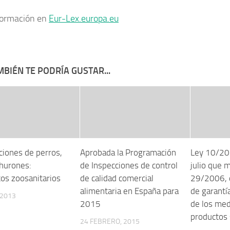
formación en
Eur-Lex.europa.eu
BIÉN TE PODRÍA GUSTAR...
ciones de perros,
Aprobada la Programación
Ley 10/20
 hurones:
de Inspecciones de control
julio que m
tos zoosanitarios
de calidad comercial
29/2006, d
alimentaria en España para
de garantía
 2013
2015
de los me
productos 
24 FEBRERO, 2015