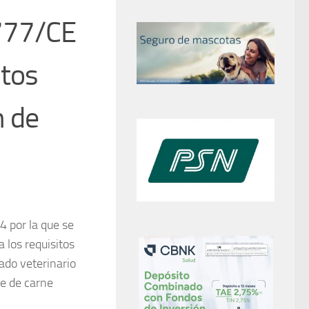
/777/CE
itos
n de
 por la que se
 los requisitos
cado veterinario
se de carne