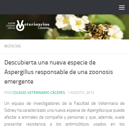
Saltar al contenido
NOTICIAS
Descubierta una nueva especie de
Aspergillus responsable de una zoonosis
emergente
POR
COLEGIO VETERINARIO CÁCERES
·
1 AGOSTO, 2013
Un equipo de investigadores de la Facultad de Veterinaria de
Sidney ha caracterizado una nueva especie de
Aspergillus
que puede
afectar a animales de compañía y personas y que, además, suele
presentar resistencia a los antimicóticos usados en los