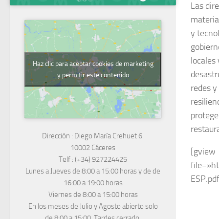
Las dir
materia
y tecno
gobiern
locales
Haz clic para aceptar cookies de marketing
desastr
y permitir este contenido
redes y
resilien
protege
restaur
Dirección :
Diego María Crehuet 6.
10002 Cáceres
[gview
Telf :
(+34) 927224425
file=»h
Lunes a Jueves
de 8:00 a 15:00 horas y de
de
ESP.pdf
16:00 a 19:00 horas
Viernes de 8:00 a 15:00 horas
En los meses de Julio y Agosto abierto solo
de 8:00 a 15:00. Tardes cerrado.