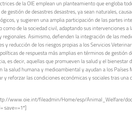
ectrices de la OIE emplean un planteamiento que engloba todo
 de gestión de desastres desastres, ya sean naturales, caus
lógicos, y sugieren una amplia participación de las partes int
o como de la sociedad civil, adaptando sus intervenciones a 
 y regionales. Asimismo, defienden la integración de las medi
es y reducción de los riesgos propias a los Servicios Veterina
 políticas de respuesta más amplias en términos de gestión d
cia, es decir, aquellas que promueven la salud y el bienestar 
n la salud humana y medioambiental y ayudan a los Países
ar y reforzar las condiciones económicas y sociales tras una 
ttp://www.oie.int/fileadmin/Home/esp/Animal_Welfare/doc
» save=»1″]