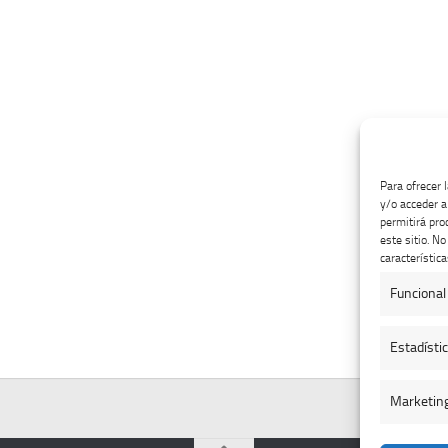
Para ofrecer 
y/o acceder a
permitirá pro
este sitio. N
característica
Funcional
Estadísti
Marketin