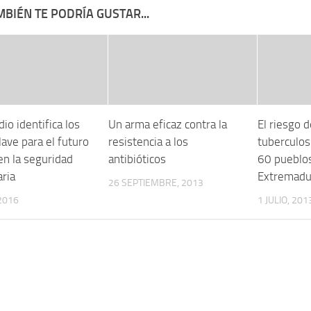
BIÉN TE PODRÍA GUSTAR...
io identifica los
Un arma eficaz contra la
El riesgo 
ave para el futuro
resistencia a los
tuberculosi
en la seguridad
antibióticos
60 pueblo
aria
Extremadu
26 SEPTIEMBRE, 2013
 2016
1 JULIO, 201