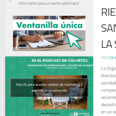
información para un perito veterinario”
RI
SA
LA
POR
COL
La Orga
directri
sanidad,
Podcast del
Haz clic para aceptar cookies de marketing y
Colegio de
compete
permitir este contenido
Veterinarios
recient
desastr
en un e