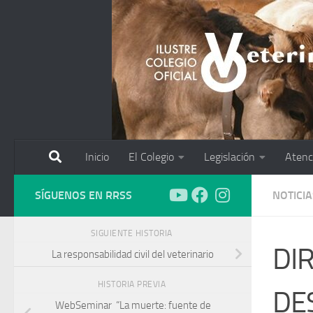
Saltar al contenido
Inicio
El Colegio
Legislación
Atenc
SÍGUENOS EN RRSS
NOTICIA
SIGUIENTE HISTORIA
DI
La responsabilidad civil del veterinario
HISTORIA PREVIA
DE
WebSeminar “La muerte: fuente de