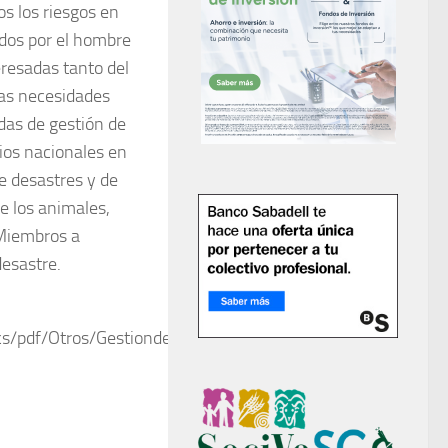
s los riesgos en
ados por el hombre
eresadas tanto del
las necesidades
das de gestión de
rios nacionales en
e desastres y de
de los animales,
 Miembros a
desastre.
s/pdf/Otros/Gestiondesastres-