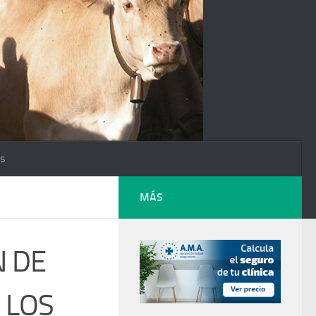
os
MÁS
N DE
 LOS