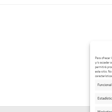
Para ofrecer 
y/o acceder a
permitirá pro
este sitio. N
característica
Funcional
Estadísti
Marketin