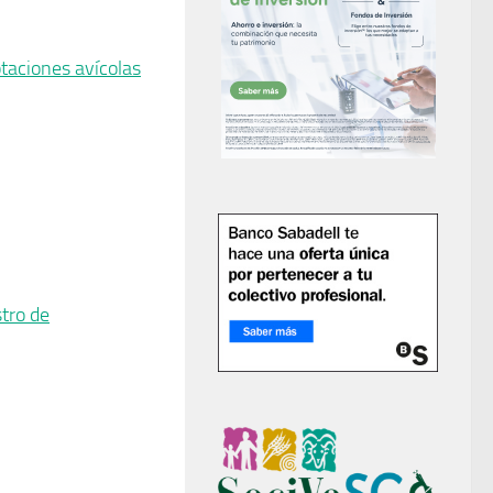
otaciones avícolas
stro de