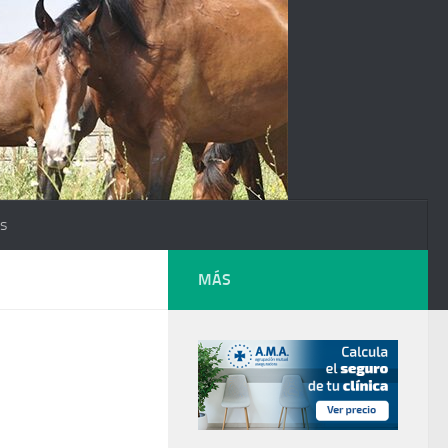
os
MÁS