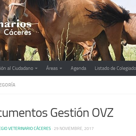
ión al Ciudadano
Áreas
Agenda
Listado de Colegiad
TEGORÍA
cumentos Gestión OVZ
EGIO VETERINARIO CÁCERES
·
29 NOVIEMBRE, 2017