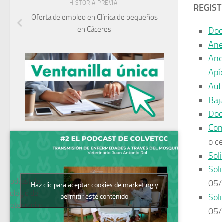
HISTORIA PREVIA
REGIS
Oferta de empleo en Clínica de pequeños
en Cáceres
Doc
Ane
Ane
Apí
Aut
Baj
Doc
Con
o c
Sol
Sol
Podcast del
05/
Haz clic para aceptar cookies de marketing y
Colegio de
Sol
permitir este contenido
Veterinarios
05/