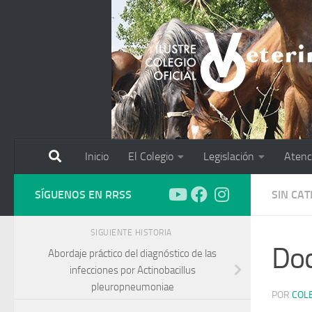
Saltar al contenido
Inicio
El Colegio
Legislación
Atenc
SÍGUENOS EN RRSS
SIN CA
SIGUIENTE HISTORIA
Do
Abordaje práctico del diagnóstico de las
infecciones por Actinobacillus
pleuropneumoniae
POR
COL