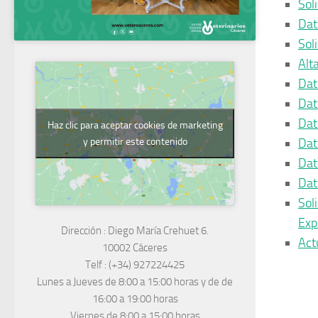
Sol
Dat
Sol
Alt
Dat
Dat
Dat
Haz clic para aceptar cookies de marketing
Dat
y permitir este contenido
Dat
Dat
Sol
Exp
Dirección :
Diego María Crehuet 6.
Act
10002 Cáceres
Telf :
(+34) 927224425
Lunes a Jueves
de 8:00 a 15:00 horas y de
de
16:00 a 19:00 horas
Viernes de 8:00 a 15:00 horas