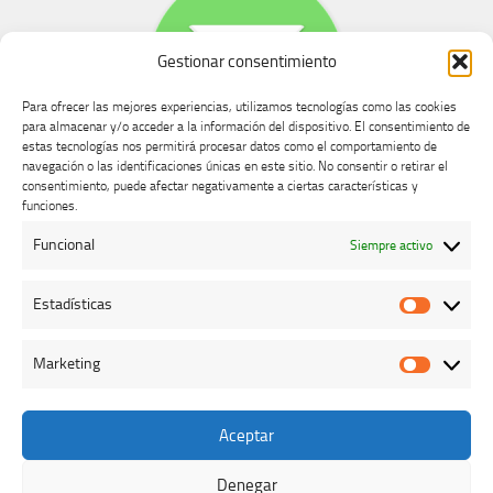
Gestionar consentimiento
Para ofrecer las mejores experiencias, utilizamos tecnologías como las cookies
para almacenar y/o acceder a la información del dispositivo. El consentimiento de
estas tecnologías nos permitirá procesar datos como el comportamiento de
navegación o las identificaciones únicas en este sitio. No consentir o retirar el
consentimiento, puede afectar negativamente a ciertas características y
Buzón de dudas, quejas y sugerencias
funciones.
Funcional
Siempre activo
AVISO LEGAL Y PRIVACIDAD
Estadísticas
Estadíst
Marketing
Marketi
Aceptar
Colegio Oficial de Veterinarios de Cáceres © 2026. Todos los
derechos reservados.
Denegar