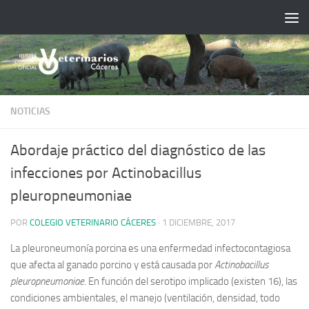
Saltar al contenido
NOTICIAS
Abordaje práctico del diagnóstico de las
infecciones por Actinobacillus
pleuropneumoniae
POR
COLEGIO VETERINARIO CÁCERES
·
1 DICIEMBRE, 2017
La pleuroneumonía porcina es una enfermedad infectocontagiosa
que afecta al ganado porcino y está causada por
Actinobacillus
pleuropneumoniae
. En función del serotipo implicado (existen 16), las
condiciones ambientales, el manejo (ventilación, densidad, todo