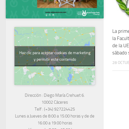
La prim
la Facul
de la UE
sábado 
Haz clic para aceptar cookies de marketing
y permitir este contenido
28 OCTUB
Dirección :
Diego María Crehuet 6.
10002 Cáceres
Telf :
(+34) 927224425
Lunes a Jueves
de 8:00 a 15:00 horas y de
de
16:00 a 19:00 horas