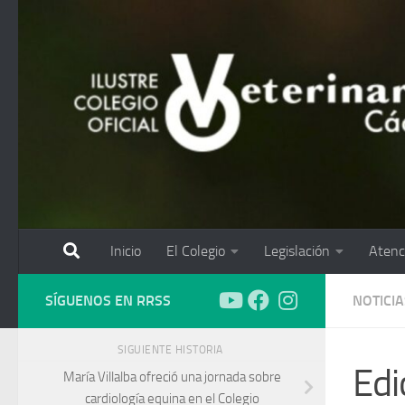
Saltar al contenido
Inicio
El Colegio
Legislación
Atenc
SÍGUENOS EN RRSS
NOTICIA
SIGUIENTE HISTORIA
Edi
María Villalba ofreció una jornada sobre
cardiología equina en el Colegio