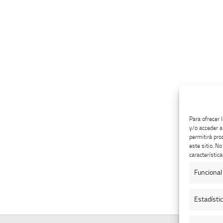
Para ofrecer 
y/o acceder a
permitirá pro
este sitio. N
característica
Funcional
Estadísti