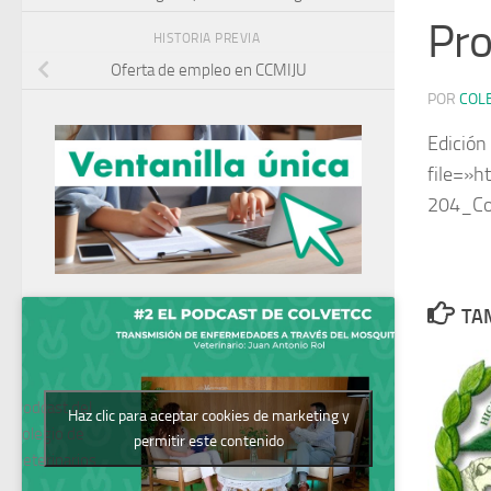
Pro
HISTORIA PREVIA
Oferta de empleo en CCMIJU
POR
COL
Edición
file=»
204_Co
TAM
Podcast del
Haz clic para aceptar cookies de marketing y
Colegio de
permitir este contenido
Veterinarios