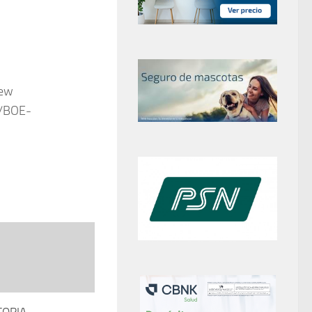
iew
2/BOE-
ORIA