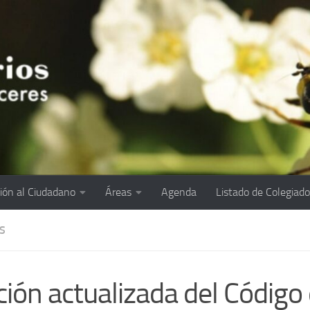
ión al Ciudadano
Áreas
Agenda
Listado de Colegiad
S
ción actualizada del Código