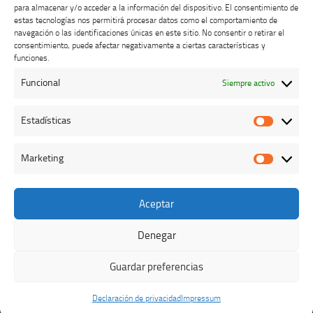
para almacenar y/o acceder a la información del dispositivo. El consentimiento de
estas tecnologías nos permitirá procesar datos como el comportamiento de
navegación o las identificaciones únicas en este sitio. No consentir o retirar el
consentimiento, puede afectar negativamente a ciertas características y
Buzón de dudas, quejas y sugerencias
funciones.
Funcional
Siempre activo
AVISO LEGAL Y PRIVACIDAD
Estadísticas
Estadíst
Marketing
Marketi
Aceptar
Colegio Oficial de Veterinarios de Cáceres © 2026. Todos los
derechos reservados.
Denegar
Funciona con
- Diseñado con el
Tema Hueman
Guardar preferencias
Declaración de privacidad
Impressum