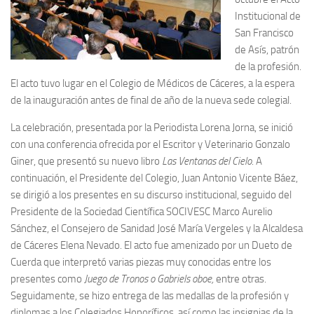
Institucional de
San Francisco
de Asís, patrón
de la profesión.
El acto tuvo lugar en el Colegio de Médicos de Cáceres, a la espera
de la inauguración antes de final de año de la nueva sede colegial.
La celebración, presentada por la Periodista Lorena Jorna, se inició
con una conferencia ofrecida por el Escritor y Veterinario Gonzalo
Giner, que presentó su nuevo libro
Las Ventanas del Cielo
. A
continuación, el Presidente del Colegio, Juan Antonio Vicente Báez,
se dirigió a los presentes en su discurso institucional, seguido del
Presidente de la Sociedad Científica SOCIVESC Marco Aurelio
Sánchez, el Consejero de Sanidad José María Vergeles y la Alcaldesa
de Cáceres Elena Nevado. El acto fue amenizado por un Dueto de
Cuerda que interpretó varias piezas muy conocidas entre los
presentes como
Juego de Tronos o Gabriels oboe,
entre otras.
Seguidamente, se hizo entrega de las medallas de la profesión y
diplomas a los Colegiados Honoríficos, así como las insignias de la