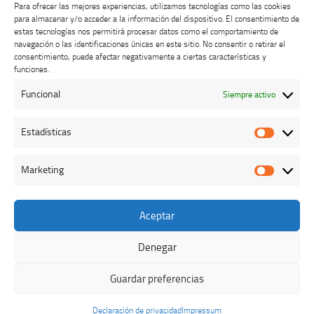
Para ofrecer las mejores experiencias, utilizamos tecnologías como las cookies
para almacenar y/o acceder a la información del dispositivo. El consentimiento de
estas tecnologías nos permitirá procesar datos como el comportamiento de
navegación o las identificaciones únicas en este sitio. No consentir o retirar el
consentimiento, puede afectar negativamente a ciertas características y
Buzón de dudas, quejas y sugerencias
funciones.
Funcional
Siempre activo
AVISO LEGAL Y PRIVACIDAD
Estadísticas
Estadíst
Marketing
Marketi
Aceptar
Colegio Oficial de Veterinarios de Cáceres © 2026. Todos los
derechos reservados.
Denegar
Funciona con
- Diseñado con el
Tema Hueman
Guardar preferencias
Declaración de privacidad
Impressum