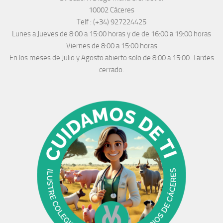
10002 Cáceres
Telf :
(+34) 927224425
Lunes a Jueves
de 8:00 a 15:00 horas y de
de 16:00 a 19:00 horas
Viernes de 8:00 a 15:00 horas
En los meses de Julio y Agosto abierto solo de 8:00 a 15:00. Tardes
cerrado.