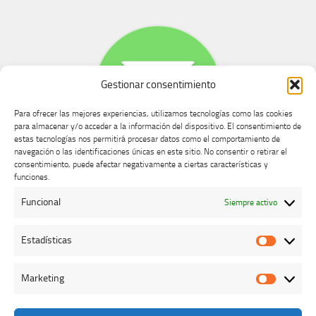
Gestionar consentimiento
Para ofrecer las mejores experiencias, utilizamos tecnologías como las cookies
para almacenar y/o acceder a la información del dispositivo. El consentimiento de
estas tecnologías nos permitirá procesar datos como el comportamiento de
navegación o las identificaciones únicas en este sitio. No consentir o retirar el
consentimiento, puede afectar negativamente a ciertas características y
Buzón de dudas, quejas y sugerencias
funciones.
Funcional
Siempre activo
AVISO LEGAL Y PRIVACIDAD
Estadísticas
Estadíst
Marketing
Marketi