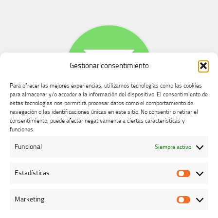
Gestionar consentimiento
Para ofrecer las mejores experiencias, utilizamos tecnologías como las cookies
para almacenar y/o acceder a la información del dispositivo. El consentimiento de
estas tecnologías nos permitirá procesar datos como el comportamiento de
navegación o las identificaciones únicas en este sitio. No consentir o retirar el
consentimiento, puede afectar negativamente a ciertas características y
Buzón de dudas, quejas y sugerencias
funciones.
Funcional
Siempre activo
AVISO LEGAL Y PRIVACIDAD
Estadísticas
Estadíst
Marketing
Marketi