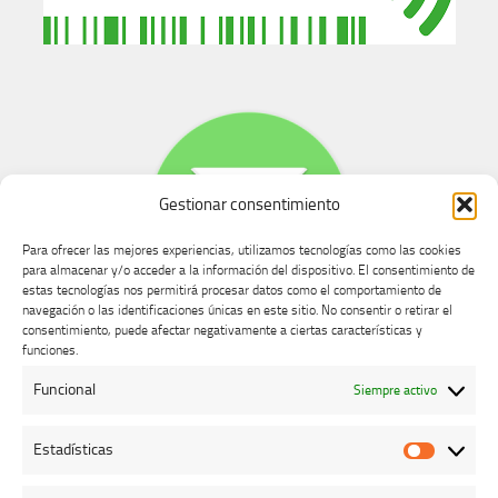
Gestionar consentimiento
Para ofrecer las mejores experiencias, utilizamos tecnologías como las cookies
para almacenar y/o acceder a la información del dispositivo. El consentimiento de
estas tecnologías nos permitirá procesar datos como el comportamiento de
navegación o las identificaciones únicas en este sitio. No consentir o retirar el
consentimiento, puede afectar negativamente a ciertas características y
Buzón de dudas, quejas y sugerencias
funciones.
Funcional
Siempre activo
AVISO LEGAL Y PRIVACIDAD
Estadísticas
Estadíst