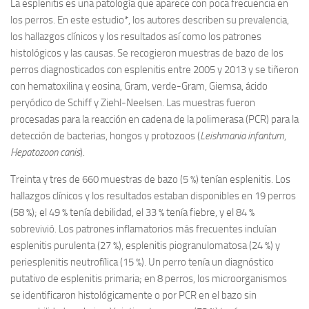
La esplenitis es una patología que aparece con poca frecuencia en
los perros. En este estudio*, los autores describen su prevalencia,
los hallazgos clínicos y los resultados así como los patrones
histológicos y las causas. Se recogieron muestras de bazo de los
perros diagnosticados con esplenitis entre 2005 y 2013 y se tiñeron
con hematoxilina y eosina, Gram, verde-Gram, Giemsa, ácido
peryódico de Schiff y Ziehl-Neelsen. Las muestras fueron
procesadas para la reacción en cadena de la polimerasa (PCR) para la
detección de bacterias, hongos y protozoos (
Leishmania infantum
,
Hepatozoon canis
).
Treinta y tres de 660 muestras de bazo (5 %) tenían esplenitis. Los
hallazgos clínicos y los resultados estaban disponibles en 19 perros
(58 %); el 49 % tenía debilidad, el 33 % tenía fiebre, y el 84 %
sobrevivió. Los patrones inflamatorios más frecuentes incluían
esplenitis purulenta (27 %), esplenitis piogranulomatosa (24 %) y
periesplenitis neutrofílica (15 %). Un perro tenía un diagnóstico
putativo de esplenitis primaria; en 8 perros, los microorganismos
se identificaron histológicamente o por PCR en el bazo sin