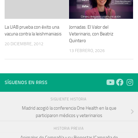
La UAB prueba con éxito una
Jornadas: El Valor del
vacuna contra la leishmaniasis
Veterinario, con Beatriz
Quintero
20 DICIEMBRE, 2012
13 FEBRERO, 2026
SÍGUENOS EN RRSS
SIGUIENTE HISTORIA
Madrid acogió la conferencia One Health en la que
participaron médicos y veterinarios
HISTORIA PREVIA
Animales de Compañía y su Bienestar (Campaña de