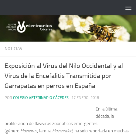
Saltar al contenido
NOTICIAS
Exposición al Virus del Nilo Occidental y al
Virus de la Encefalitis Transmitida por
Garrapatas en perros en España
POR
COLEGIO VETERINARIO CÁCERES
·
17 ENERO, 2018
En la última
década, la
proliferación de flavivirus zoonóticos emergentes
(género
Flavivirus
, familia
Flaviviridae
) ha sido reportada en muchas