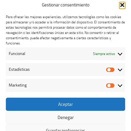
Gestionar consentimiento
Para ofrecer las mejores experiencias, utilizamos tecnologías como las cookies
para almacenar y/o acceder a la información del dispositivo. El consentimiento de
estas tecnologías nos permitirá procesar datos como el comportamiento de
navegación o las identificaciones únicas en este sitio. No consentir o retirar el
consentimiento, puede afectar negativamente a ciertas características y
Buzón de dudas, quejas y sugerencias
funciones.
Funcional
Siempre activo
AVISO LEGAL Y PRIVACIDAD
Estadísticas
Estadíst
Marketing
Marketi
Aceptar
Colegio Oficial de Veterinarios de Cáceres © 2026. Todos los
derechos reservados.
Denegar
Funciona con
- Diseñado con el
Tema Hueman
Guardar preferencias