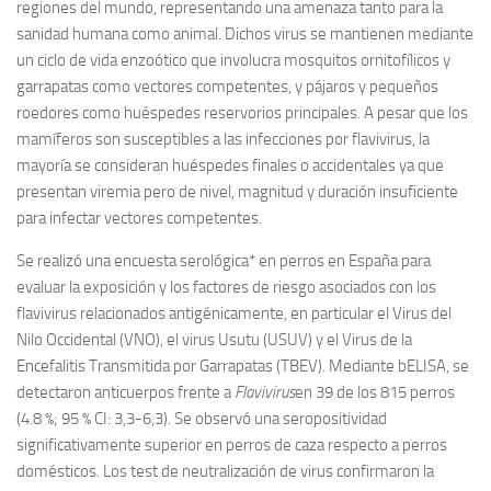
regiones del mundo, representando una amenaza tanto para la
sanidad humana como animal. Dichos virus se mantienen mediante
un ciclo de vida enzoótico que involucra mosquitos ornitofílicos y
garrapatas como vectores competentes, y pájaros y pequeños
roedores como huéspedes reservorios principales. A pesar que los
mamíferos son susceptibles a las infecciones por flavivirus, la
mayoría se consideran huéspedes finales o accidentales ya que
presentan viremia pero de nivel, magnitud y duración insuficiente
para infectar vectores competentes.
Se realizó una encuesta serológica* en perros en España para
evaluar la exposición y los factores de riesgo asociados con los
flavivirus relacionados antigénicamente, en particular el Virus del
Nilo Occidental (VNO), el virus Usutu (USUV) y el Virus de la
Encefalitis Transmitida por Garrapatas (TBEV). Mediante bELISA, se
detectaron anticuerpos frente a
Flavivirus
en 39 de los 815 perros
(4.8 %; 95 % CI: 3,3-6,3). Se observó una seropositividad
significativamente superior en perros de caza respecto a perros
domésticos. Los test de neutralización de virus confirmaron la