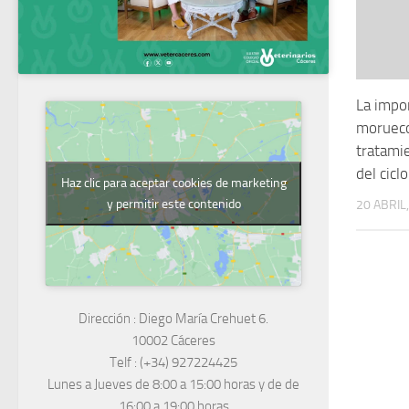
La impor
morueco
tratami
del cicl
Haz clic para aceptar cookies de marketing
y permitir este contenido
20 ABRIL
Dirección :
Diego María Crehuet 6.
10002 Cáceres
Telf :
(+34) 927224425
Lunes a Jueves
de 8:00 a 15:00 horas y de
de
16:00 a 19:00 horas