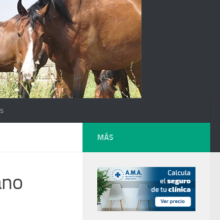
os
MÁS
ano