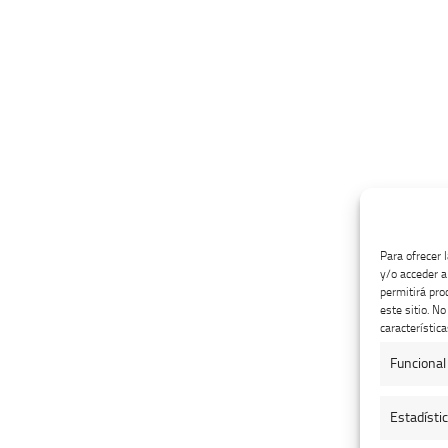
Para ofrecer 
y/o acceder a
permitirá pro
este sitio. N
característica
Funcional
Estadísti