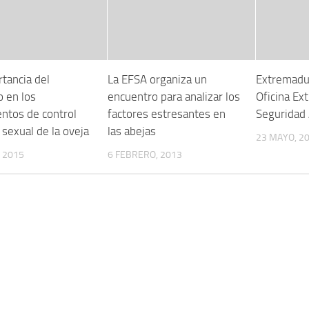
tancia del
La EFSA organiza un
Extremadur
 en los
encuentro para analizar los
Oficina Ex
entos de control
factores estresantes en
Seguridad 
o sexual de la oveja
las abejas
23 MAYO, 2
, 2015
6 FEBRERO, 2013