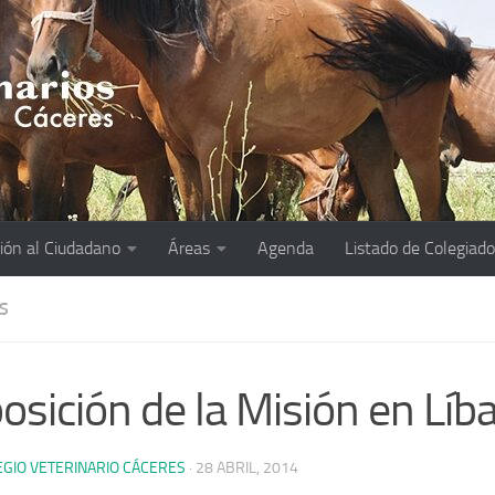
ión al Ciudadano
Áreas
Agenda
Listado de Colegiad
S
osición de la Misión en Líb
EGIO VETERINARIO CÁCERES
·
28 ABRIL, 2014