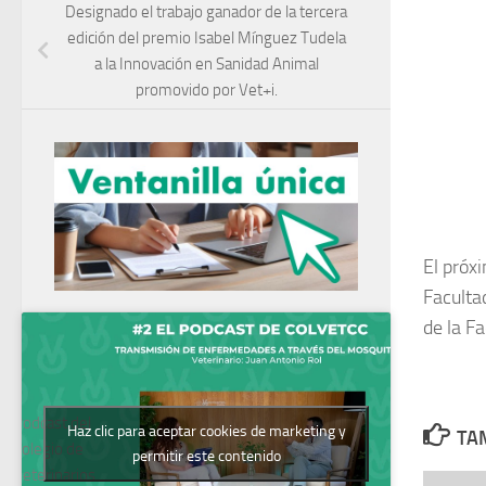
Designado el trabajo ganador de la tercera
edición del premio Isabel Mínguez Tudela
a la Innovación en Sanidad Animal
promovido por Vet+i.
El próx
Faculta
de la Fa
Podcast del
Haz clic para aceptar cookies de marketing y
TAM
Colegio de
permitir este contenido
Veterinarios