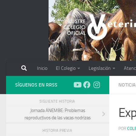
Saltar al contenido
Inicio
El Colegio
Legislación
Atenc
SÍGUENOS EN RRSS
NOTICIA
SIGUIENTE HISTORIA
Exp
Jornada ANEMBE: Problemas
reproductivos de las vacas nodrizas
POR
COL
HISTORIA PREVIA