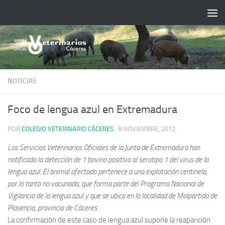
Saltar al contenido
NOTICIAS
Foco de lengua azul en Extremadura
POR
COLEGIO VETERINARIO CÁCERES
·
8 NOVIEMBRE, 2012
Los Servicios Veterinarios Oficiales de la Junta de Extremadura han
notificado la detección de 1 bovino positivo al serotipo 1 del virus de la
lengua azul. El animal afectado pertenece a una explotación centinela,
por lo tanto no vacunada, que forma parte del Programa Nacional de
Vigilancia de la lengua azul y que se ubica en la localidad de Malpartida de
Plasencia, provincia de Cáceres
.
La confirmación de este caso de lengua azul supone la reaparición